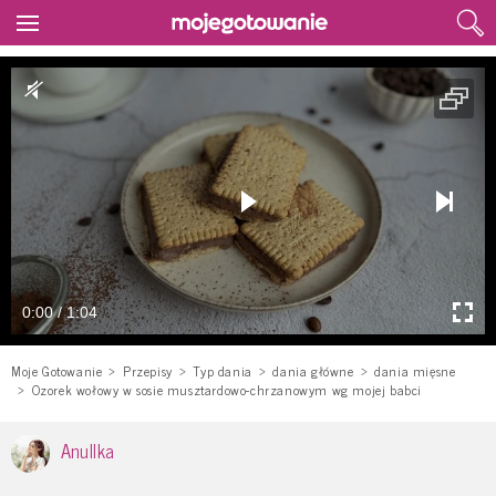
0:00 / 1:04
Moje Gotowanie
Przepisy
Typ dania
dania główne
dania mięsne
Ozorek wołowy w sosie musztardowo-chrzanowym wg mojej babci
Anullka