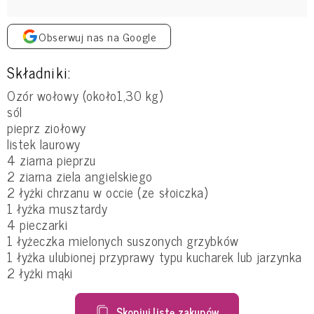
Obserwuj nas na Google
Składniki:
Ozór wołowy (około1,30 kg)
sól
pieprz ziołowy
listek laurowy
4 ziarna pieprzu
2 ziarna ziela angielskiego
2 łyżki chrzanu w occie (ze słoiczka)
1 łyżka musztardy
4 pieczarki
1 łyżeczka mielonych suszonych grzybków
1 łyżka ulubionej przyprawy typu kucharek lub jarzynka
2 łyżki mąki
Skopiuj listę zakupów