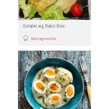
Gołąbki wg Babci Basi :
Babciagramolka