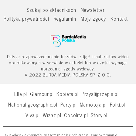
Szukaj po składnikach
Newsletter
Polityka prywatności
Regulamin
Moje zgody
Kontakt
Dalsze rozpowszechnianie tekstów, zdjęć i materiałów wideo
opublikowanych w serwisie w całości lub w części wymaga
uprzedniej zgody wydawcy.
© 2022 BURDA MEDIA POLSKA SP. Z O.O.
Elle.pl
Glamour.pl
Kobieta.pl
Przyslijprzepis.pl
National-geographic.pl
Party.pl
Mamotoja.pl
Polki.pl
Viva.pl
Wizaz.pl
Cocolita.pl
Story.pl
Jakiekolwiek aktywności, w szczególności: pobieranie, zwielokrotnianie,