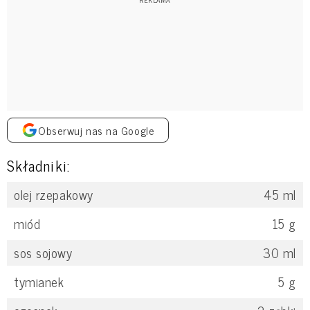
Obserwuj nas na Google
Składniki:
olej rzepakowy
45
ml
miód
15
g
sos sojowy
30
ml
tymianek
5
g