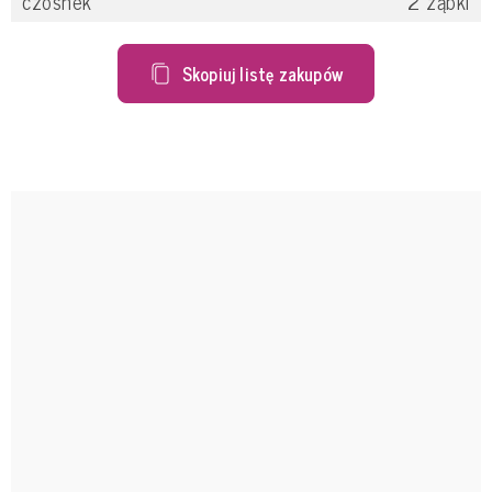
czosnek
2
ząbki
Skopiuj listę zakupów