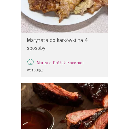
Marynata do karkówki na 4
sposoby
Martyna Dróżdż-Kocełuch
wero.ugc