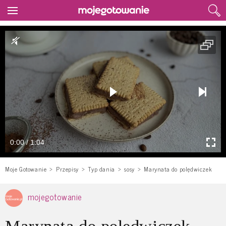
0:00 / 1:04
Moje Gotowanie
Przepisy
Typ dania
sosy
Marynata do polędwiczek
mojegotowanie