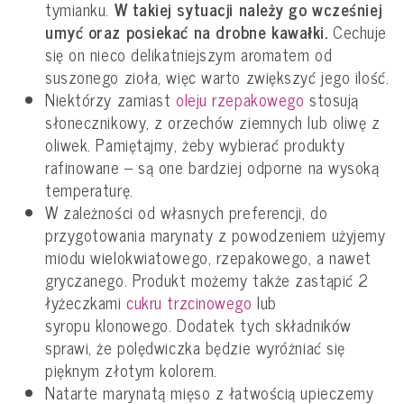
tymianku.
W takiej sytuacji należy go wcześniej
umyć oraz posiekać na drobne kawałki.
Cechuje
się on nieco delikatniejszym aromatem od
suszonego zioła, więc warto zwiększyć jego ilość.
Niektórzy zamiast
oleju rzepakowego
stosują
słonecznikowy, z orzechów ziemnych lub oliwę z
oliwek. Pamiętajmy, żeby wybierać produkty
rafinowane – są one bardziej odporne na wysoką
temperaturę.
W zależności od własnych preferencji, do
przygotowania marynaty z powodzeniem użyjemy
miodu wielokwiatowego, rzepakowego, a nawet
gryczanego. Produkt możemy także zastąpić 2
łyżeczkami
cukru trzcinowego
lub
syropu klonowego. Dodatek tych składników
sprawi, że polędwiczka będzie wyróżniać się
pięknym złotym kolorem.
Natarte marynatą mięso z łatwością upieczemy