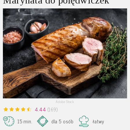
Marynata do polędwiczek
Adobe Stock
4.44
(169)
15 min.
dla 5 osób
łatwy