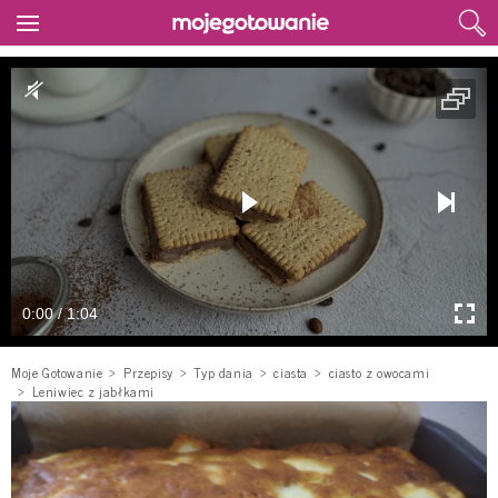
0:00 / 1:04
Moje Gotowanie
Przepisy
Typ dania
ciasta
ciasto z owocami
Leniwiec z jabłkami