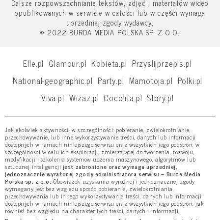
Dalsze rozpowszechnianie tekstów, zdjęć i materiałów wideo
opublikowanych w serwisie w całości lub w części wymaga
uprzedniej zgody wydawcy.
© 2022 BURDA MEDIA POLSKA SP. Z O.O.
Elle.pl
Glamour.pl
Kobieta.pl
Przyslijprzepis.pl
National-geographic.pl
Party.pl
Mamotoja.pl
Polki.pl
Viva.pl
Wizaz.pl
Cocolita.pl
Story.pl
Jakiekolwiek aktywności, w szczególności: pobieranie, zwielokrotnianie,
przechowywanie, lub inne wykorzystywanie treści, danych lub informacji
dostępnych w ramach niniejszego serwisu oraz wszystkich jego podstron, w
szczególności w celu ich eksploracji, zmierzającej do tworzenia, rozwoju,
modyfikacji i szkolenia systemów uczenia maszynowego, algorytmów lub
sztucznej inteligencji
jest zabronione oraz wymaga uprzedniej,
jednoznacznie wyrażonej zgody administratora serwisu – Burda Media
Polska sp. z o.o.
Obowiązek uzyskania wyraźnej i jednoznacznej zgody
wymagany jest bez względu sposób pobierania, zwielokrotniania,
przechowywania lub innego wykorzystywania treści, danych lub informacji
dostępnych w ramach niniejszego serwisu oraz wszystkich jego podstron, jak
również bez względu na charakter tych treści, danych i informacji.