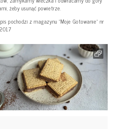
ików, zamykamy wieczka i odwracamy do góry
mi, żeby usunąć powietrze.
pis pochodzi z magazynu "Moje Gotowanie" nr
2017