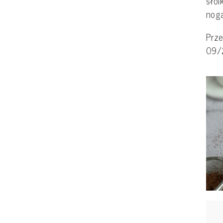
sło
noga
Prze
09/