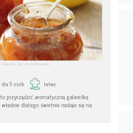
ur Rogalski, styl. Anna Borowska
dla 5 osób
łatwy
o przyrządzić aromatyczną galaretkę.
 właśnie dlatego świetnie nadaje się na