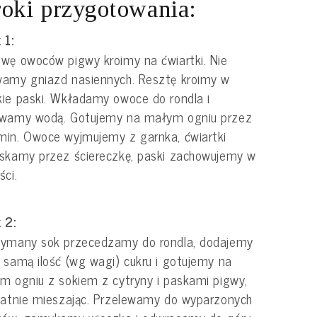
oki przygotowania:
 1:
wę owoców pigwy kroimy na ćwiartki. Nie
amy gniazd nasiennych. Resztę kroimy w
ie paski. Wkładamy owoce do rondla i
ewamy wodą. Gotujemy na małym ogniu przez
in. Owoce wyjmujemy z garnka, ćwiartki
skamy przez ściereczkę, paski zachowujemy w
ści.
 2:
zymany sok przecedzamy do rondla, dodajemy
 samą ilość (wg wagi) cukru i gotujemy na
m ogniu z sokiem z cytryny i paskami pigwy,
katnie mieszając. Przelewamy do wyparzonych