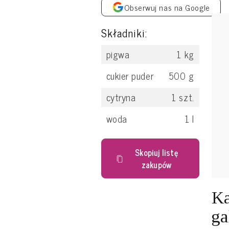
Obserwuj nas na Google
Składniki:
pigwa
1
kg
cukier puder
500
g
cytryna
1
szt.
woda
1
l
Skopiuj listę
zakupów
K
ga