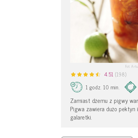
Fot. Art
4.51
(198)
1 godz. 10 min.
Zamiast dżemu z pigwy wart
Pigwa zawiera dużo pektyn i
galaretki.