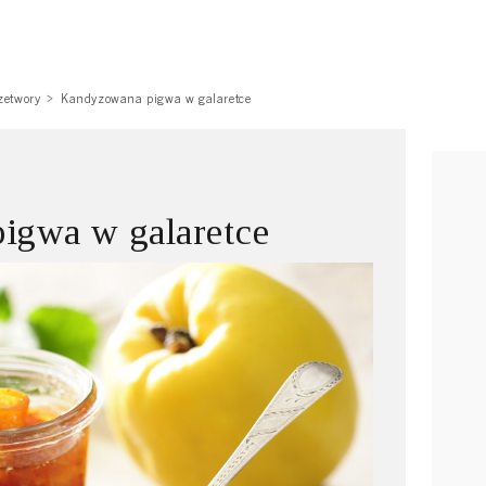
zetwory
Kandyzowana pigwa w galaretce
igwa w galaretce