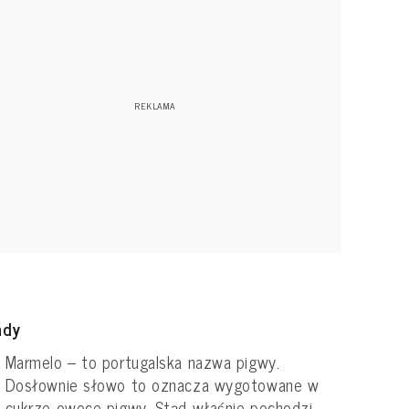
ady
Marmelo – to portugalska nazwa pigwy.
Dosłownie słowo to oznacza wygotowane w
cukrze owoce pigwy. Stąd właśnie pochodzi