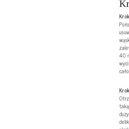
Kr
Krok
Poło
usuw
wąsk
zal
40 m
wyci
cało
Krok
Otr
taką
duży
deli