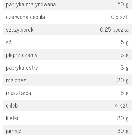
papryka marynowana
50
g
czerwona cebula
0.5
szt.
szczypiorek
0.25
pęczka
sól
5
g
pieprz czarny
3
g
papryka ostra
3
g
majonez
30
g
musztarda
8
g
chleb
4
szt.
kiełki
30
g
jarmuż
30
g