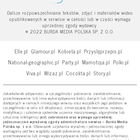
Dalsze rozpowszechnianie tekstów, zdjęć i materiałów wideo
opublikowanych w serwisie w całości lub w części wymaga
uprzedniej zgody wydawcy.
© 2022 BURDA MEDIA POLSKA SP. Z O.O.
Elle.pl
Glamour.pl
Kobieta.pl
Przyslijprzepis.pl
National-geographic.pl
Party.pl
Mamotoja.pl
Polki.pl
Viva.pl
Wizaz.pl
Cocolita.pl
Story.pl
Jakiekolwiek aktywności, w szczególności: pobieranie, zwielokrotnianie,
przechowywanie, lub inne wykorzystywanie treści, danych lub informacji
dostępnych w ramach niniejszego serwisu oraz wszystkich jego podstron, w
szczególności w celu ich eksploracji, zmierzającej do tworzenia, rozwoju,
modyfikacji i szkolenia systemów uczenia maszynowego, algorytmów lub
sztucznej inteligencji
jest zabronione oraz wymaga uprzedniej,
jednoznacznie wyrażonej zgody administratora serwisu – Burda Media
Polska sp. z o.o.
Obowiązek uzyskania wyraźnej i jednoznacznej zgody
wymagany jest bez względu sposób pobierania, zwielokrotniania,
przechowywania lub innego wykorzystywania treści, danych lub informacji