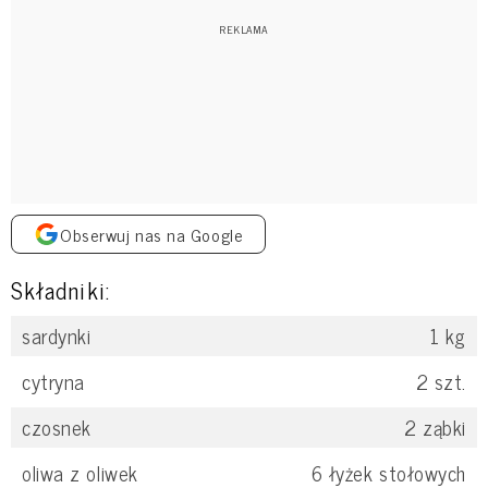
Obserwuj nas na Google
Składniki:
sardynki
1
kg
cytryna
2
szt.
czosnek
2
ząbki
oliwa z oliwek
6
łyżek stołowych