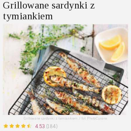
Grillowane sardynki z
tymiankiem
Grillowane sardynki z tymiankiem / fot. PhotoCuisine
4.53
(184)