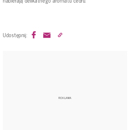
nabierają delikatnego aromatu cedru.
Udostępnij: