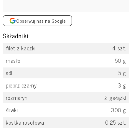
Obserwuj nas na Google
Składniki:
filet z kaczki
4
szt.
masło
50
g
sól
5
g
pieprz czarny
3
g
rozmaryn
2
gałązki
śliwki
300
g
kostka rosołowa
0.25
szt.