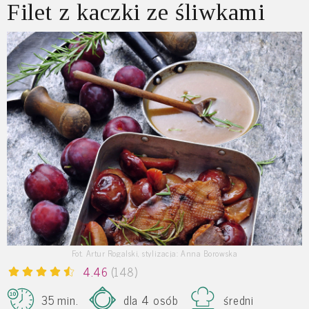
Filet z kaczki ze śliwkami
Fot. Artur Rogalski, stylizacja: Anna Borowska
4.46
(148)
35 min.
dla 4 osób
średni