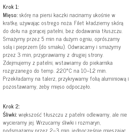
Krok 1:
Mięso:
skórę na piersi kaczki nacinamy ukośnie w
kratkę, używając ostrego noża. Filet kładziemy skórą
do dołu na gorącej patelni, bez dodawania tłuszczu.
Smażymy przez 5 min na dużym ogniu, oprószamy
solą i pieprzem (do smaku). Odwracamy i smażymy
przez 3 min, przyprawiamy z drugiej strony.
Zdejmujemy z patelni, wstawiamy do piekarnika
rozgrzanego do temp. 220°C na 10–12 min.
Przekładamy na talerz, przykrywamy folią aluminiową i
pozostawiamy, żeby mięso odpoczęło.
Krok 2:
Śliwki:
większość tłuszczu z patelni odlewamy, ale nie
wycieramy jej. Wrzucamy śliwki i rozmaryn,
podsmażamy przez 2–3 min, jednocześnie mieszając.