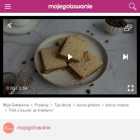
0:00 / 1:04
Moje Gotowanie
Przepisy
Typ dania
dania główne
dania mięsne
Filet z kaczki ze śliwkami
mojegotowanie