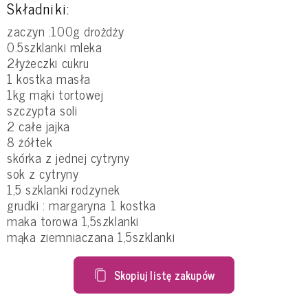
Składniki:
zaczyn :100g drożdży
0.5szklanki mleka
2łyżeczki cukru
1 kostka masła
1kg mąki tortowej
szczypta soli
2 całe jajka
8 żółtek
skórka z jednej cytryny
sok z cytryny
1,5 szklanki rodzynek
grudki : margaryna 1 kostka
maka torowa 1,5szklanki
mąka ziemniaczana 1,5szklanki
Skopiuj listę zakupów