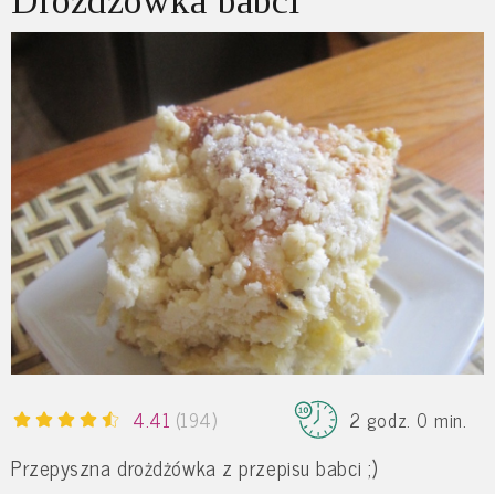
Drożdżówka babci
4.41
(194)
2 godz. 0 min.
Przepyszna drożdżówka z przepisu babci ;)