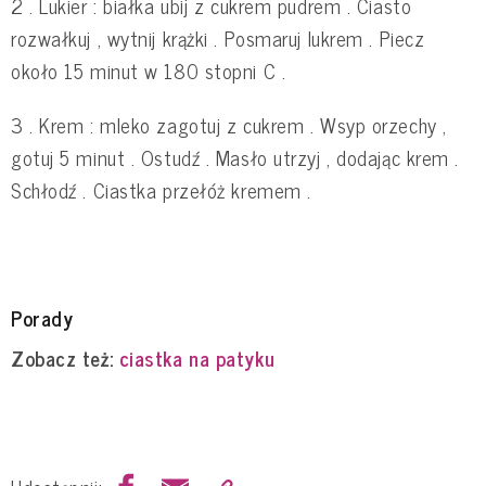
2 . Lukier : białka ubij z cukrem pudrem . Ciasto
rozwałkuj , wytnij krążki . Posmaruj lukrem . Piecz
około 15 minut w 180 stopni C .
3 . Krem : mleko zagotuj z cukrem . Wsyp orzechy ,
gotuj 5 minut . Ostudź . Masło utrzyj , dodając krem .
Schłodź . Ciastka przełóż kremem .
Porady
Zobacz też:
ciastka na patyku