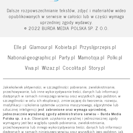
Dalsze rozpowszechnianie tekstów, zdjęć i materiałów wideo
opublikowanych w serwisie w całości lub w części wymaga
uprzedniej zgody wydawcy.
© 2022 BURDA MEDIA POLSKA SP. Z O.O.
Elle.pl
Glamour.pl
Kobieta.pl
Przyslijprzepis.pl
National-geographic.pl
Party.pl
Mamotoja.pl
Polki.pl
Viva.pl
Wizaz.pl
Cocolita.pl
Story.pl
Jakiekolwiek aktywności, w szczególności: pobieranie, zwielokrotnianie,
przechowywanie, lub inne wykorzystywanie treści, danych lub informacji
dostępnych w ramach niniejszego serwisu oraz wszystkich jego podstron, w
szczególności w celu ich eksploracji, zmierzającej do tworzenia, rozwoju,
modyfikacji i szkolenia systemów uczenia maszynowego, algorytmów lub
sztucznej inteligencji
jest zabronione oraz wymaga uprzedniej,
jednoznacznie wyrażonej zgody administratora serwisu – Burda Media
Polska sp. z o.o.
Obowiązek uzyskania wyraźnej i jednoznacznej zgody
wymagany jest bez względu sposób pobierania, zwielokrotniania,
przechowywania lub innego wykorzystywania treści, danych lub informacji
dostępnych w ramach niniejszego serwisu oraz wszystkich jego podstron, jak