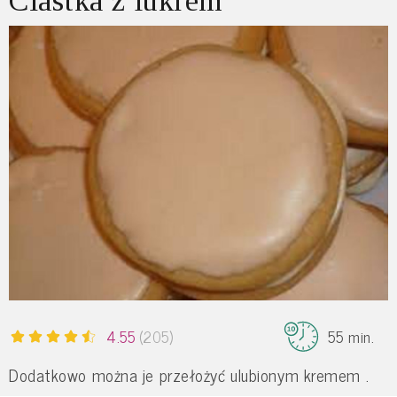
Ciastka z lukrem
4.55
(205)
55 min.
Dodatkowo można je przełożyć ulubionym kremem .