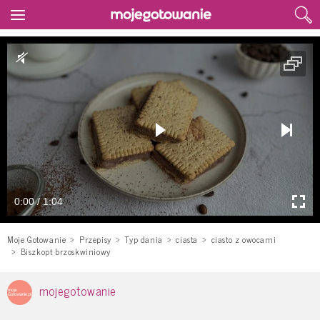
0:00 / 1:04
Moje Gotowanie
Przepisy
Typ dania
ciasta
ciasto z owocami
Biszkopt brzoskwiniowy
mojegotowanie