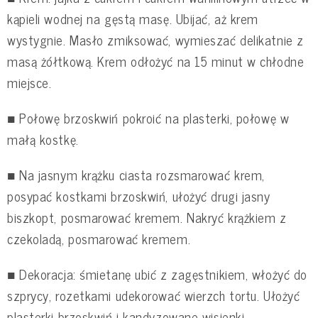
kąpieli wodnej na gęstą masę. Ubijać, aż krem
wystygnie. Masło zmiksować, wymieszać delikatnie z
masą żółtkową. Krem odłożyć na 15 minut w chłodne
miejsce.
■ Połowę brzoskwiń pokroić na plasterki, połowę w
małą kostkę.
■ Na jasnym krążku ciasta rozsmarować krem,
posypać kostkami brzoskwiń, ułożyć drugi jasny
biszkopt, posmarować kremem. Nakryć krążkiem z
czekoladą, posmarować kremem.
■ Dekoracja: śmietanę ubić z zagęstnikiem, włożyć do
szprycy, rozetkami udekorować wierzch tortu. Ułożyć
plasterki brzoskwiń i kandyzowane wisienki.