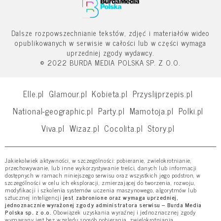
Dalsze rozpowszechnianie tekstów, zdjęć i materiałów wideo
opublikowanych w serwisie w całości lub w części wymaga
uprzedniej zgody wydawcy.
© 2022 BURDA MEDIA POLSKA SP. Z O.O.
Elle.pl
Glamour.pl
Kobieta.pl
Przyslijprzepis.pl
National-geographic.pl
Party.pl
Mamotoja.pl
Polki.pl
Viva.pl
Wizaz.pl
Cocolita.pl
Story.pl
Jakiekolwiek aktywności, w szczególności: pobieranie, zwielokrotnianie,
przechowywanie, lub inne wykorzystywanie treści, danych lub informacji
dostępnych w ramach niniejszego serwisu oraz wszystkich jego podstron, w
szczególności w celu ich eksploracji, zmierzającej do tworzenia, rozwoju,
modyfikacji i szkolenia systemów uczenia maszynowego, algorytmów lub
sztucznej inteligencji
jest zabronione oraz wymaga uprzedniej,
jednoznacznie wyrażonej zgody administratora serwisu – Burda Media
Polska sp. z o.o.
Obowiązek uzyskania wyraźnej i jednoznacznej zgody
wymagany jest bez względu sposób pobierania, zwielokrotniania,