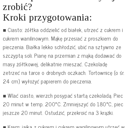
zrobić?
Kroki przygotowania:
■ Ciasto: żółtka oddzielić od białek, utrzeć z cukrem i
cukrem wanilinowym. Mąkę przesiać z proszkiem do
pieczenia. Białka lekko schłodzić, ubić na sztywno ze
szczyptą soli. Pianę na przemian z mąką dodawać do
masy żółtkowej, delikatnie mieszać. Czekoladę
zetrzeć na tarce o drobnych oczkach. Tortownicę (o śr.
24 cm) wyłożyć papierem do pieczenia.
■ Wlać ciasto, wierzch posypać startą czekoladą. Piec
20 minut w temp. 200°C. Zmniejszyć do 180°C, piec
jeszcze 20 minut. Ostudzić, przekroić na 3 krążki.
■ Krem: jajka z cukrem i cukrem wanilinowym utrzeć w