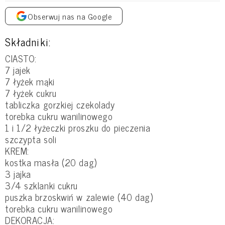
Obserwuj nas na Google
Składniki:
CIASTO:
7 jajek
7 łyżek mąki
7 łyżek cukru
tabliczka gorzkiej czekolady
torebka cukru wanilinowego
1 i 1/2 łyżeczki proszku do pieczenia
szczypta soli
KREM:
kostka masła (20 dag)
3 jajka
3/4 szklanki cukru
puszka brzoskwiń w zalewie (40 dag)
torebka cukru wanilinowego
DEKORACJA: