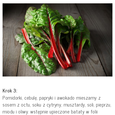
Krok 3:
Pomidorki, cebulę, papryki i awokado mieszamy z
sosem z octu, soku z cytryny, musztardy, soli, pieprzu,
miodu i oliwy. wstępnie upieczone bataty w folii