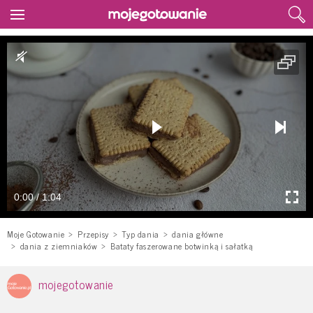
0:00 / 1:04
Moje Gotowanie
Przepisy
Typ dania
dania główne
dania z ziemniaków
Bataty faszerowane botwinką i sałatką
mojegotowanie