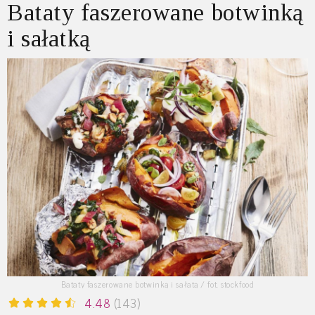
Bataty faszerowane botwinką
i sałatką
Bataty faszerowane botwinką i sałatą / fot. stockfood
4.48
(143)