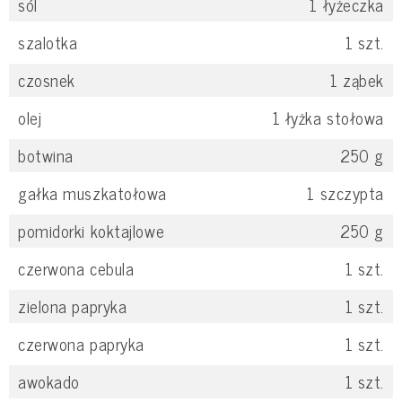
sól
1
łyżeczka
szalotka
1
szt.
czosnek
1
ząbek
olej
1
łyżka stołowa
botwina
250
g
gałka muszkatołowa
1
szczypta
pomidorki koktajlowe
250
g
czerwona cebula
1
szt.
zielona papryka
1
szt.
czerwona papryka
1
szt.
awokado
1
szt.