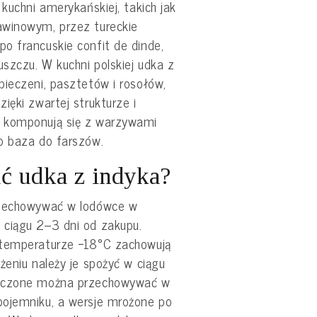
kuchni amerykańskiej, takich jak
awinowym, przez tureckie
o francuskie confit de dinde,
uszczu. W kuchni polskiej udka z
pieczeni, pasztetów i rosołów,
ięki zwartej strukturze i
 komponują się z warzywami
o baza do farszów.
ć udka z indyka?
rzechowywać w lodówce w
 ciągu 2–3 dni od zakupu.
 temperaturze −18°C zachowują
żeniu należy je spożyć w ciągu
ieczone można przechowywać w
pojemniku, a wersje mrożone po