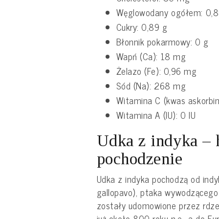
Węglowodany ogółem: 0,8
Cukry: 0,89 g
Błonnik pokarmowy: 0 g
Wapń (Ca): 18 mg
Żelazo (Fe): 0,96 mg
Sód (Na): 268 mg
Witamina C (kwas askorbin
Witamina A (IU): 0 IU
Udka z indyka – h
pochodzenie
Udka z indyka pochodzą od indy
gallopavo), ptaka wywodzącego s
zostały udomowione przez rdz
już około 800 roku n.e., a do Eu