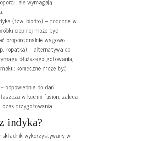
oporcji, ale wymagają
a.
ndyka (tzw. biodro) – podobne w
bróbki cieplnej może być
ać proporcjonalnie wagowo.
p. łopatka) – alternatywa do
wymaga dłuższego gotowania,
smaku; konieczne może być
 – odpowiednie do dań
łaszcza w kuchni fusion; zaleca
i czas przygotowania.
 z indyka?
y składnik wykorzystywany w