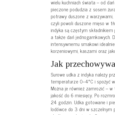
wielu kuchniach świata – od dań 
pieczone podudzia z sosem żur
potrawy duszone z warzywami, p
czyli powoli duszone mięso w tł
indyka są częstym składnikiem 
a także dań jednogarnkowych. Dz
intensywnemu smakowi idealnie
korzeniowymi, kaszami oraz jak
Jak przechowywa
Surowe udka z indyka należy p
temperaturze 0–4°C i spożyć w
Można je również zamrozić – w
jakość do 6 miesięcy. Po rozmro
24 godzin. Udka gotowane i p
lodówce do 3 dni w szczelnym 