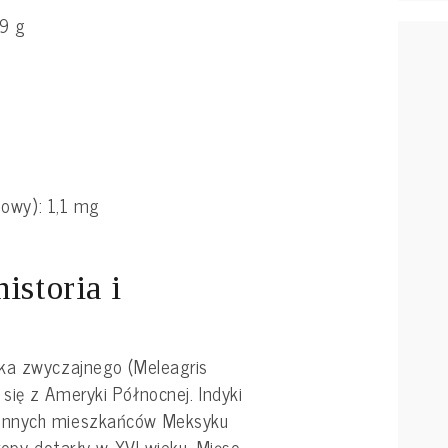
9 g
owy): 1,1 mg
istoria i
ka zwyczajnego (Meleagris
ię z Ameryki Północnej. Indyki
ennych mieszkańców Meksyku
ropy dotarły w XVI wieku. Mięso