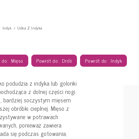
Indyk
Udka Z Indyka
Mięso
Drób
Indyk
ko podudzia z indyka lub golonki
pochodząca z dolnej części nogi.
m, bardziej soczystym mięsem
ższej obróbki cieplnej. Mięso z
orzystywane w potrawach
wanych, ponieważ zawiera
zpada się podczas gotowania,