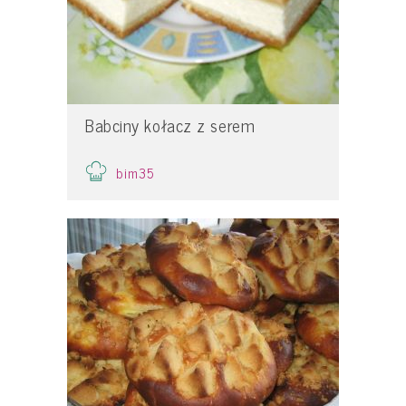
Babciny kołacz z serem
bim35