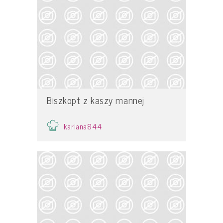
Biszkopt z kaszy mannej
kariana844