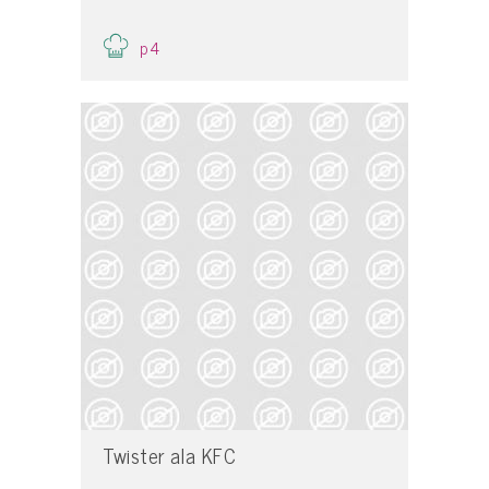
p4
Twister ala KFC