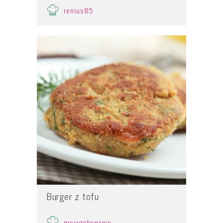
renius85
Burger z tofu
mojegotowanie