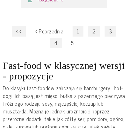
<<
<
Poprzednia
1
2
3
4
5
Fast-food w klasycznej wersji
- propozycje
Do klasyki fast-foodów zaliczają się hamburgery i hot-
dogi. Ich bazą jest mięso, bułka z pszennego pieczywa
i różnego rodzaju sosy, najczęściej keczup lub
musztarda. Można je jednak urozmaicić poprzez
przeróżne dodatki takie jak żółty ser, pomidory, ogórki,
pikle, surowa lub prażona cebulka, czy listek sałaty.