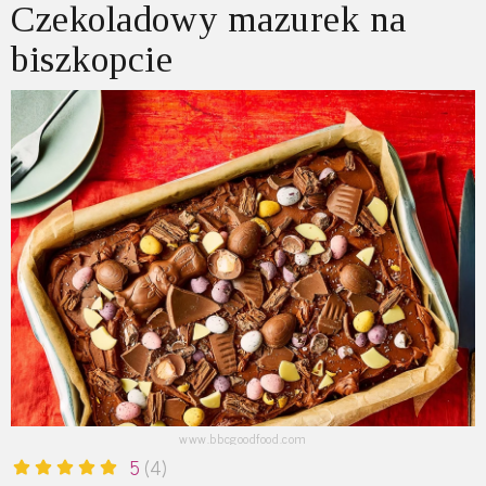
Czekoladowy mazurek na
biszkopcie
www.bbcgoodfood.com
5
(4)