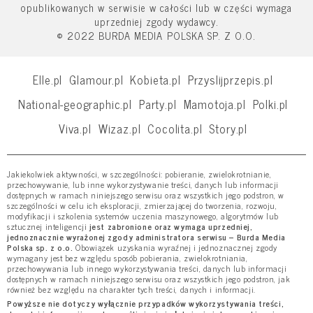
opublikowanych w serwisie w całości lub w części wymaga
uprzedniej zgody wydawcy.
© 2022 BURDA MEDIA POLSKA SP. Z O.O.
Elle.pl
Glamour.pl
Kobieta.pl
Przyslijprzepis.pl
National-geographic.pl
Party.pl
Mamotoja.pl
Polki.pl
Viva.pl
Wizaz.pl
Cocolita.pl
Story.pl
Jakiekolwiek aktywności, w szczególności: pobieranie, zwielokrotnianie,
przechowywanie, lub inne wykorzystywanie treści, danych lub informacji
dostępnych w ramach niniejszego serwisu oraz wszystkich jego podstron, w
szczególności w celu ich eksploracji, zmierzającej do tworzenia, rozwoju,
modyfikacji i szkolenia systemów uczenia maszynowego, algorytmów lub
sztucznej inteligencji
jest zabronione oraz wymaga uprzedniej,
jednoznacznie wyrażonej zgody administratora serwisu – Burda Media
Polska sp. z o.o.
Obowiązek uzyskania wyraźnej i jednoznacznej zgody
wymagany jest bez względu sposób pobierania, zwielokrotniania,
przechowywania lub innego wykorzystywania treści, danych lub informacji
dostępnych w ramach niniejszego serwisu oraz wszystkich jego podstron, jak
również bez względu na charakter tych treści, danych i informacji.
Powyższe nie dotyczy wyłącznie przypadków wykorzystywania treści,