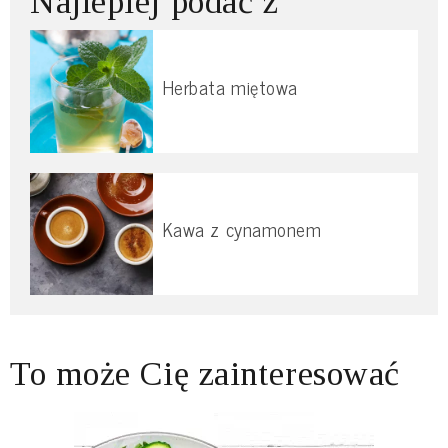
Najlepiej podać z
Herbata miętowa
Kawa z cynamonem
To może Cię zainteresować