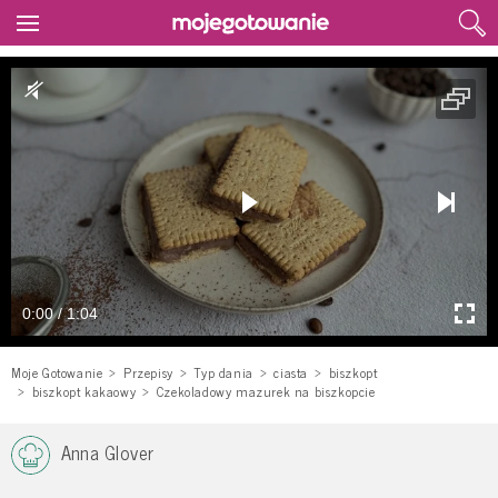
0:00 / 1:04
Moje Gotowanie
Przepisy
Typ dania
ciasta
biszkopt
biszkopt kakaowy
Czekoladowy mazurek na biszkopcie
Anna Glover