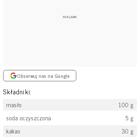
Obserwuj nas na Google
Składniki:
masło
100
g
soda oczyszczona
5
g
kakao
30
g