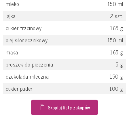
mleko
150
ml
jajka
2
szt.
cukier trzcinowy
165
g
olej słonecznikowy
150
ml
mąka
165
g
proszek do pieczenia
5
g
czekolada mleczna
150
g
cukier puder
100
g
Skopiuj listę zakupów