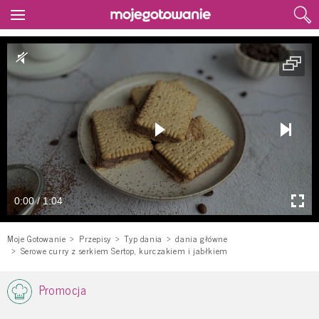
0:00 / 1:04
Moje Gotowanie
Przepisy
Typ dania
dania główne
Serowe curry z serkiem Sertop, kurczakiem i jabłkiem
Promocja