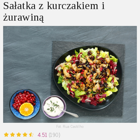
Sałatka z kurczakiem i
żurawiną
Fot. Rua Castilho
4.51
(190)