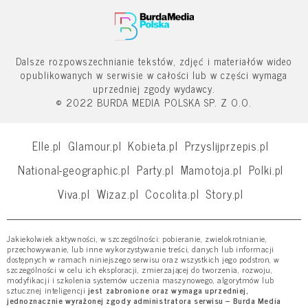
Dalsze rozpowszechnianie tekstów, zdjęć i materiałów wideo
opublikowanych w serwisie w całości lub w części wymaga
uprzedniej zgody wydawcy.
© 2022 BURDA MEDIA POLSKA SP. Z O.O.
Elle.pl
Glamour.pl
Kobieta.pl
Przyslijprzepis.pl
National-geographic.pl
Party.pl
Mamotoja.pl
Polki.pl
Viva.pl
Wizaz.pl
Cocolita.pl
Story.pl
Jakiekolwiek aktywności, w szczególności: pobieranie, zwielokrotnianie,
przechowywanie, lub inne wykorzystywanie treści, danych lub informacji
dostępnych w ramach niniejszego serwisu oraz wszystkich jego podstron, w
szczególności w celu ich eksploracji, zmierzającej do tworzenia, rozwoju,
modyfikacji i szkolenia systemów uczenia maszynowego, algorytmów lub
sztucznej inteligencji
jest zabronione oraz wymaga uprzedniej,
jednoznacznie wyrażonej zgody administratora serwisu – Burda Media