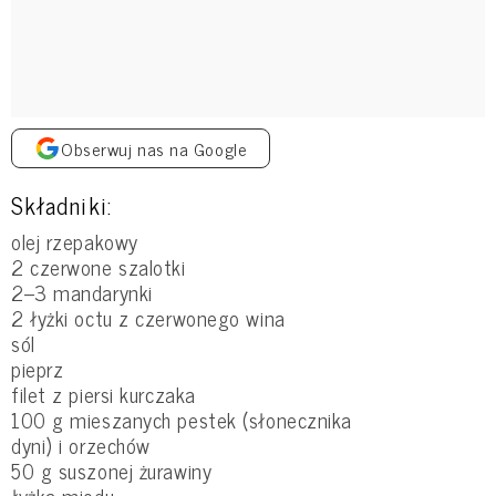
Obserwuj nas na Google
Składniki:
olej rzepakowy
2 czerwone szalotki
2–3 mandarynki
2 łyżki octu z czerwonego wina
sól
pieprz
filet z piersi kurczaka
100 g mieszanych pestek (słonecznika
dyni) i orzechów
50 g suszonej żurawiny
łyżka miodu