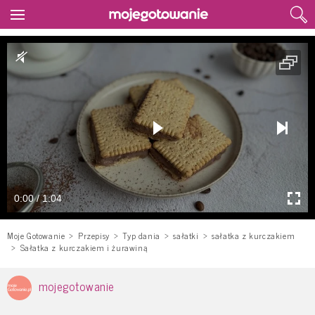
0:00 / 1:04
Moje Gotowanie
Przepisy
Typ dania
sałatki
sałatka z kurczakiem
Sałatka z kurczakiem i żurawiną
mojegotowanie