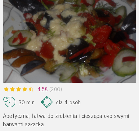
4.58
(200)
30 min.
dla 4 osób
Apetyczna, łatwa do zrobienia i ciesząca oko swymi
barwami sałatka.