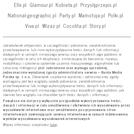
Elle.pl
Glamour.pl
Kobieta.pl
Przyslijprzepis.pl
National-geographic.pl
Party.pl
Mamotoja.pl
Polki.pl
Viva.pl
Wizaz.pl
Cocolita.pl
Story.pl
Jakiekolwiek aktywności, w szczególności: pobieranie, zwielokrotnianie,
przechowywanie, lub inne wykorzystywanie treści, danych lub informacji
dostępnych w ramach niniejszego serwisu oraz wszystkich jego podstron, w
szczególności w celu ich eksploracji, zmierzającej do tworzenia, rozwoju,
modyfikacji i szkolenia systemów uczenia maszynowego, algorytmów lub
sztucznej inteligencji
jest zabronione oraz wymaga uprzedniej,
jednoznacznie wyrażonej zgody administratora serwisu – Burda Media
Polska sp. z o.o.
Obowiązek uzyskania wyraźnej i jednoznacznej zgody
wymagany jest bez względu sposób pobierania, zwielokrotniania,
przechowywania lub innego wykorzystywania treści, danych lub informacji
dostępnych w ramach niniejszego serwisu oraz wszystkich jego podstron, jak
również bez względu na charakter tych treści, danych i informacji.
Powyższe nie dotyczy wyłącznie przypadków wykorzystywania treści,
danych i informacji w celu umożliwienia i ułatwienia ich wyszukiwania przez
wyszukiwarki internetowe oraz umożliwienia pozycjonowania stron
internetowych zawierających serwisy internetowe w ramach indeksowania
wyników wyszukiwania wyszukiwarek internetowych
Więcej informacji znajdziesz
tutaj
.