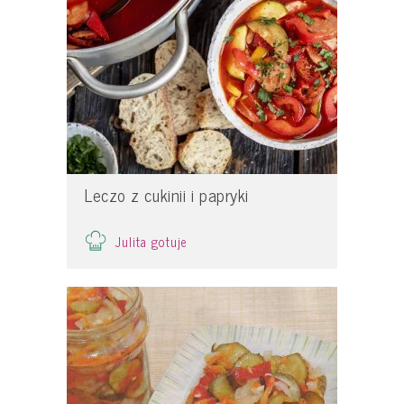
Leczo z cukinii i papryki
Julita gotuje