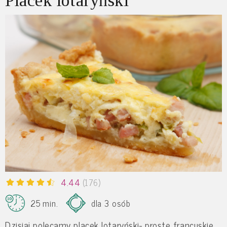
Placek lotaryński
4.44
(176)
25 min.
dla 3 osób
Dzisiaj polecamy placek lotaryński- proste francuskie