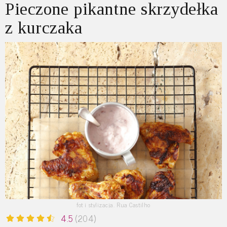
Pieczone pikantne skrzydełka
z kurczaka
fot i stylizacja. Rua Castilho
4.5
(204)