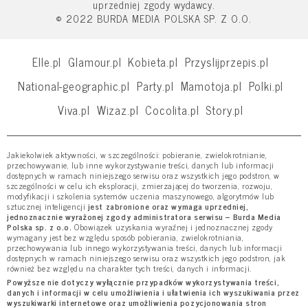
uprzedniej zgody wydawcy.
© 2022 BURDA MEDIA POLSKA SP. Z O.O.
Elle.pl
Glamour.pl
Kobieta.pl
Przyslijprzepis.pl
National-geographic.pl
Party.pl
Mamotoja.pl
Polki.pl
Viva.pl
Wizaz.pl
Cocolita.pl
Story.pl
Jakiekolwiek aktywności, w szczególności: pobieranie, zwielokrotnianie,
przechowywanie, lub inne wykorzystywanie treści, danych lub informacji
dostępnych w ramach niniejszego serwisu oraz wszystkich jego podstron, w
szczególności w celu ich eksploracji, zmierzającej do tworzenia, rozwoju,
modyfikacji i szkolenia systemów uczenia maszynowego, algorytmów lub
sztucznej inteligencji
jest zabronione oraz wymaga uprzedniej,
jednoznacznie wyrażonej zgody administratora serwisu – Burda Media
Polska sp. z o.o.
Obowiązek uzyskania wyraźnej i jednoznacznej zgody
wymagany jest bez względu sposób pobierania, zwielokrotniania,
przechowywania lub innego wykorzystywania treści, danych lub informacji
dostępnych w ramach niniejszego serwisu oraz wszystkich jego podstron, jak
również bez względu na charakter tych treści, danych i informacji.
Powyższe nie dotyczy wyłącznie przypadków wykorzystywania treści,
danych i informacji w celu umożliwienia i ułatwienia ich wyszukiwania przez
wyszukiwarki internetowe oraz umożliwienia pozycjonowania stron