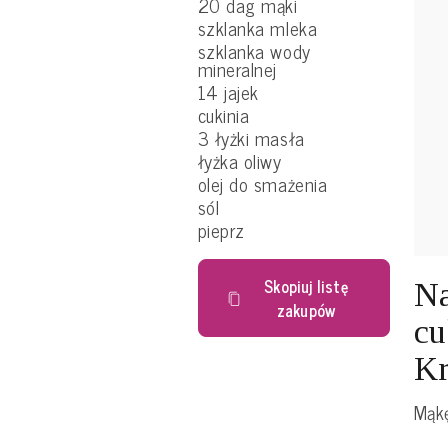
20 dag mąki
szklanka mleka
szklanka wody
mineralnej
14 jajek
cukinia
3 łyżki masła
łyżka oliwy
olej do smażenia
sól
pieprz
Skopiuj listę
Na
zakupów
cu
Kr
Mąk