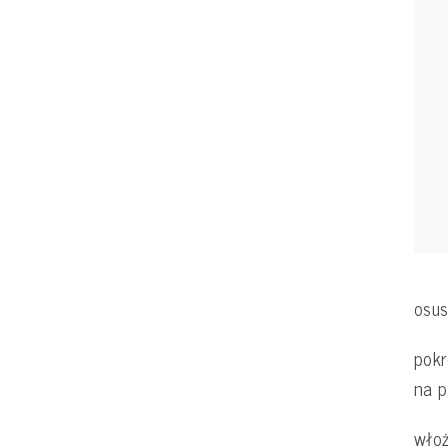
osu
pokr
na p
włoż