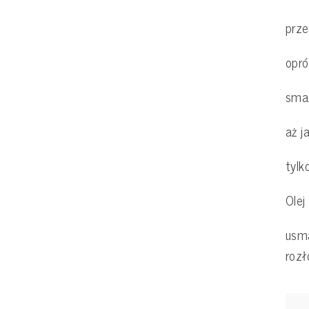
prze
opró
sma
aż j
tylk
Olej
usma
rozł