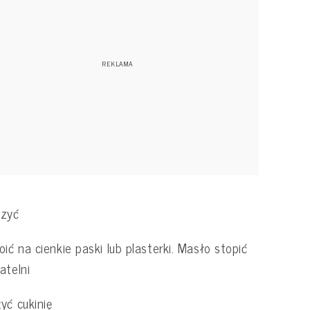
szyć
oić na cienkie paski lub plasterki. Masło stopić
atelni
yć cukinię