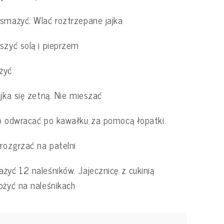
smażyć. Wlać roztrzepane jajka
szyć solą i pieprzem
żyć
ajka się zetną. Nie mieszać
o odwracać po kawałku za pomocą łopatki.
 rozgrzać na patelni
żyć 12 naleśników. Jajecznicę z cukinią
ożyć na naleśnikach