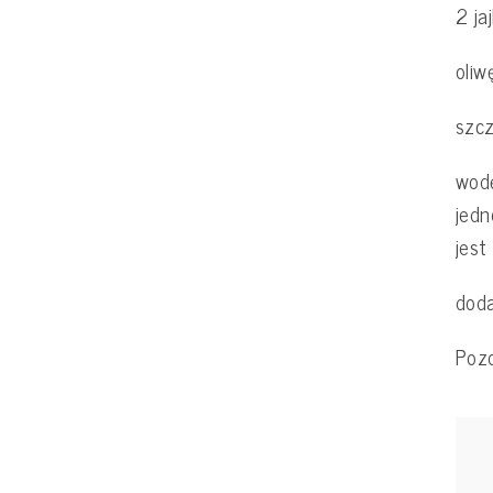
2 ja
oliw
szcz
wodę
jedn
jest
doda
Pozo