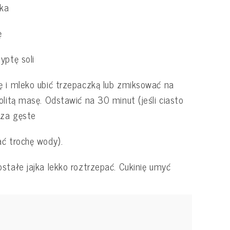
jka
ę
yptę soli
 i mleko ubić trzepaczką lub zmiksować na
olitą masę. Odstawić na 30 minut (jeśli ciasto
 za gęste
ć trochę wody).
stałe jajka lekko roztrzepać. Cukinię umyć