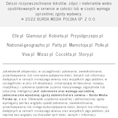
Dalsze rozpowszechnianie tekstów, zdjęć i materiałów wideo
opublikowanych w serwisie w całości lub w części wymaga
uprzedniej zgody wydawcy.
© 2022 BURDA MEDIA POLSKA SP. Z O.O.
Elle.pl
Glamour.pl
Kobieta.pl
Przyslijprzepis.pl
National-geographic.pl
Party.pl
Mamotoja.pl
Polki.pl
Viva.pl
Wizaz.pl
Cocolita.pl
Story.pl
Jakiekolwiek aktywności, w szczególności: pobieranie, zwielokrotnianie,
przechowywanie, lub inne wykorzystywanie treści, danych lub informacji
dostępnych w ramach niniejszego serwisu oraz wszystkich jego podstron, w
szczególności w celu ich eksploracji, zmierzającej do tworzenia, rozwoju,
modyfikacji i szkolenia systemów uczenia maszynowego, algorytmów lub
sztucznej inteligencji
jest zabronione oraz wymaga uprzedniej,
jednoznacznie wyrażonej zgody administratora serwisu – Burda Media
Polska sp. z o.o.
Obowiązek uzyskania wyraźnej i jednoznacznej zgody
wymagany jest bez względu sposób pobierania, zwielokrotniania,
przechowywania lub innego wykorzystywania treści, danych lub informacji
dostępnych w ramach niniejszego serwisu oraz wszystkich jego podstron, jak
również bez względu na charakter tych treści, danych i informacji.