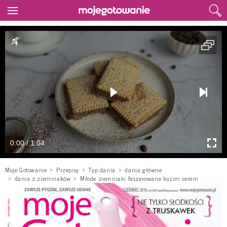
0:00 / 1:04
Moje Gotowanie
Przepisy
Typ dania
dania główne
dania z ziemniaków
Młode ziemniaki faszerowane kozim serem