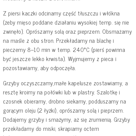
Z piersi kaczki odcinamy część tłuszczu i włókna
(żeby mięso poddane działaniu wysokiej temp. się nie
zwinęło). Oprószamy solą oraz pieprzem. Obsmażamy
na maśle z obu stron. Przekładamy na blachę i
pieczemy 8–10 min w temp. 240°C (pierś powinna
być jeszcze lekko krwista). Wyjmujemy z pieca i
pozostawiamy, aby odpoczęła.
Grzyby oczyszczamy,małe kapelusze zostawiamy, a
resztę kroimy na połówki lub w plastry. Szalotkę i
czosnek obieramy, drobno siekamy, podduszamy na
gorącym oleju (2 łyżki), oprószamy solą i pieprzem.
Dodajemy grzyby i smażymy, aż się zrumienią. Grzyby
przekładamy do miski, skrapiamy octem