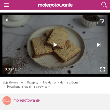
0:00 / 1:04
Moje Gotowanie
Przepisy
Typ dania
dania główne
Medaliony z kaczki z borowikami
mojegotowanie