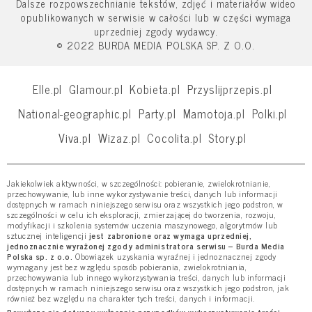
Dalsze rozpowszechnianie tekstów, zdjęć i materiałów wideo
opublikowanych w serwisie w całości lub w części wymaga
uprzedniej zgody wydawcy.
© 2022 BURDA MEDIA POLSKA SP. Z O.O.
Elle.pl
Glamour.pl
Kobieta.pl
Przyslijprzepis.pl
National-geographic.pl
Party.pl
Mamotoja.pl
Polki.pl
Viva.pl
Wizaz.pl
Cocolita.pl
Story.pl
Jakiekolwiek aktywności, w szczególności: pobieranie, zwielokrotnianie,
przechowywanie, lub inne wykorzystywanie treści, danych lub informacji
dostępnych w ramach niniejszego serwisu oraz wszystkich jego podstron, w
szczególności w celu ich eksploracji, zmierzającej do tworzenia, rozwoju,
modyfikacji i szkolenia systemów uczenia maszynowego, algorytmów lub
sztucznej inteligencji
jest zabronione oraz wymaga uprzedniej,
jednoznacznie wyrażonej zgody administratora serwisu – Burda Media
Polska sp. z o.o.
Obowiązek uzyskania wyraźnej i jednoznacznej zgody
wymagany jest bez względu sposób pobierania, zwielokrotniania,
przechowywania lub innego wykorzystywania treści, danych lub informacji
dostępnych w ramach niniejszego serwisu oraz wszystkich jego podstron, jak
również bez względu na charakter tych treści, danych i informacji.
Powyższe nie dotyczy wyłącznie przypadków wykorzystywania treści,