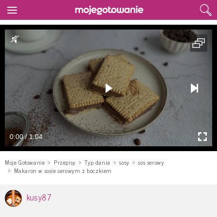
0:00 / 1:04
Moje Gotowanie
Przepisy
Typ dania
sosy
sos serowy
Makaron w sosie serowym z boczkiem
kusy87