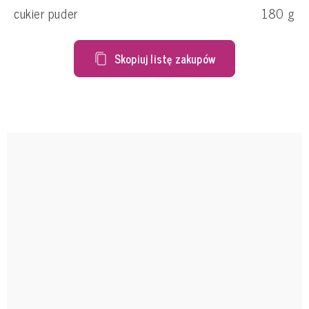
cukier puder
180
g
Skopiuj listę zakupów