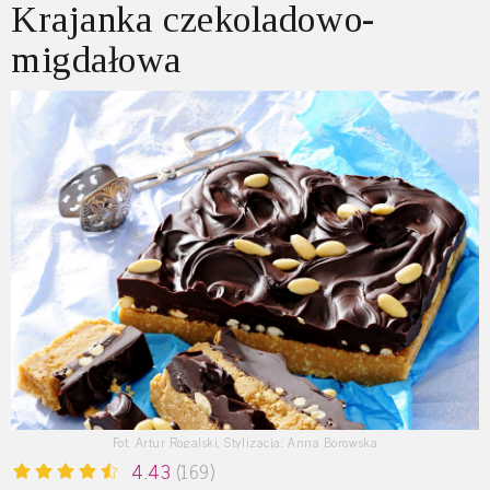
Krajanka czekoladowo-
migdałowa
Fot. Artur Rogalski, Stylizacja: Anna Borowska
4.43
(169)