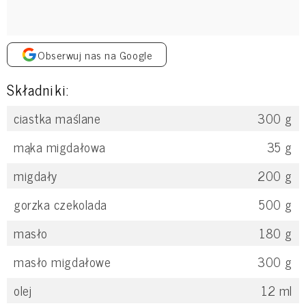
Obserwuj nas na Google
Składniki:
ciastka maślane
300
g
mąka migdałowa
35
g
migdały
200
g
gorzka czekolada
500
g
masło
180
g
masło migdałowe
300
g
olej
12
ml