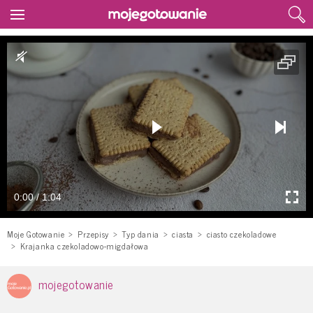
0:00 / 1:04
Moje Gotowanie
Przepisy
Typ dania
ciasta
ciasto czekoladowe
Krajanka czekoladowo-migdałowa
mojegotowanie