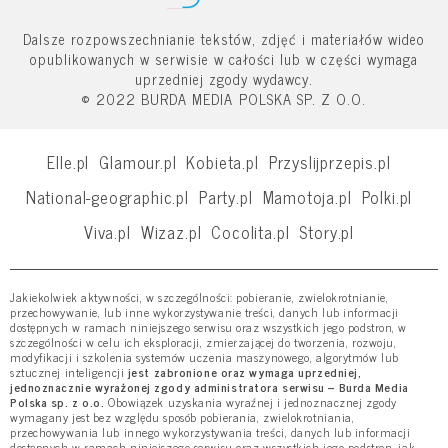
Dalsze rozpowszechnianie tekstów, zdjęć i materiałów wideo
opublikowanych w serwisie w całości lub w części wymaga
uprzedniej zgody wydawcy.
© 2022 BURDA MEDIA POLSKA SP. Z O.O.
Elle.pl
Glamour.pl
Kobieta.pl
Przyslijprzepis.pl
National-geographic.pl
Party.pl
Mamotoja.pl
Polki.pl
Viva.pl
Wizaz.pl
Cocolita.pl
Story.pl
Jakiekolwiek aktywności, w szczególności: pobieranie, zwielokrotnianie,
przechowywanie, lub inne wykorzystywanie treści, danych lub informacji
dostępnych w ramach niniejszego serwisu oraz wszystkich jego podstron, w
szczególności w celu ich eksploracji, zmierzającej do tworzenia, rozwoju,
modyfikacji i szkolenia systemów uczenia maszynowego, algorytmów lub
sztucznej inteligencji
jest zabronione oraz wymaga uprzedniej,
jednoznacznie wyrażonej zgody administratora serwisu – Burda Media
Polska sp. z o.o.
Obowiązek uzyskania wyraźnej i jednoznacznej zgody
wymagany jest bez względu sposób pobierania, zwielokrotniania,
przechowywania lub innego wykorzystywania treści, danych lub informacji
dostępnych w ramach niniejszego serwisu oraz wszystkich jego podstron, jak