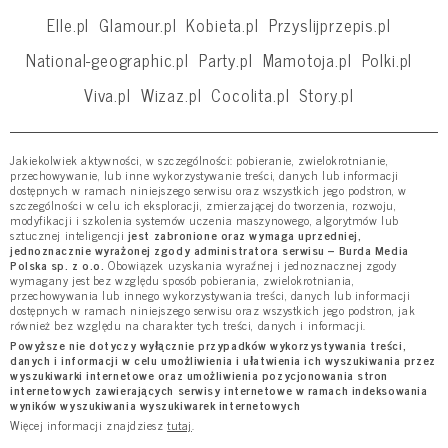
Elle.pl
Glamour.pl
Kobieta.pl
Przyslijprzepis.pl
National-geographic.pl
Party.pl
Mamotoja.pl
Polki.pl
Viva.pl
Wizaz.pl
Cocolita.pl
Story.pl
Jakiekolwiek aktywności, w szczególności: pobieranie, zwielokrotnianie,
przechowywanie, lub inne wykorzystywanie treści, danych lub informacji
dostępnych w ramach niniejszego serwisu oraz wszystkich jego podstron, w
szczególności w celu ich eksploracji, zmierzającej do tworzenia, rozwoju,
modyfikacji i szkolenia systemów uczenia maszynowego, algorytmów lub
sztucznej inteligencji
jest zabronione oraz wymaga uprzedniej,
jednoznacznie wyrażonej zgody administratora serwisu – Burda Media
Polska sp. z o.o.
Obowiązek uzyskania wyraźnej i jednoznacznej zgody
wymagany jest bez względu sposób pobierania, zwielokrotniania,
przechowywania lub innego wykorzystywania treści, danych lub informacji
dostępnych w ramach niniejszego serwisu oraz wszystkich jego podstron, jak
również bez względu na charakter tych treści, danych i informacji.
Powyższe nie dotyczy wyłącznie przypadków wykorzystywania treści,
danych i informacji w celu umożliwienia i ułatwienia ich wyszukiwania przez
wyszukiwarki internetowe oraz umożliwienia pozycjonowania stron
internetowych zawierających serwisy internetowe w ramach indeksowania
wyników wyszukiwania wyszukiwarek internetowych
Więcej informacji znajdziesz
tutaj
.