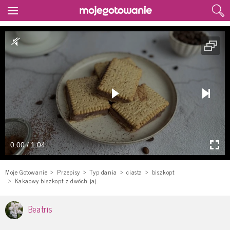
0:00 / 1:04
Moje Gotowanie
Przepisy
Typ dania
ciasta
biszkopt
Kakaowy biszkopt z dwóch jaj.
Beatris