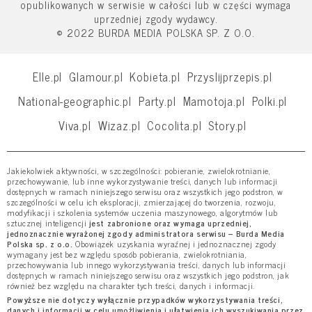
opublikowanych w serwisie w całości lub w części wymaga
uprzedniej zgody wydawcy.
© 2022 BURDA MEDIA POLSKA SP. Z O.O.
Elle.pl
Glamour.pl
Kobieta.pl
Przyslijprzepis.pl
National-geographic.pl
Party.pl
Mamotoja.pl
Polki.pl
Viva.pl
Wizaz.pl
Cocolita.pl
Story.pl
Jakiekolwiek aktywności, w szczególności: pobieranie, zwielokrotnianie,
przechowywanie, lub inne wykorzystywanie treści, danych lub informacji
dostępnych w ramach niniejszego serwisu oraz wszystkich jego podstron, w
szczególności w celu ich eksploracji, zmierzającej do tworzenia, rozwoju,
modyfikacji i szkolenia systemów uczenia maszynowego, algorytmów lub
sztucznej inteligencji
jest zabronione oraz wymaga uprzedniej,
jednoznacznie wyrażonej zgody administratora serwisu – Burda Media
Polska sp. z o.o.
Obowiązek uzyskania wyraźnej i jednoznacznej zgody
wymagany jest bez względu sposób pobierania, zwielokrotniania,
przechowywania lub innego wykorzystywania treści, danych lub informacji
dostępnych w ramach niniejszego serwisu oraz wszystkich jego podstron, jak
również bez względu na charakter tych treści, danych i informacji.
Powyższe nie dotyczy wyłącznie przypadków wykorzystywania treści,
danych i informacji w celu umożliwienia i ułatwienia ich wyszukiwania przez