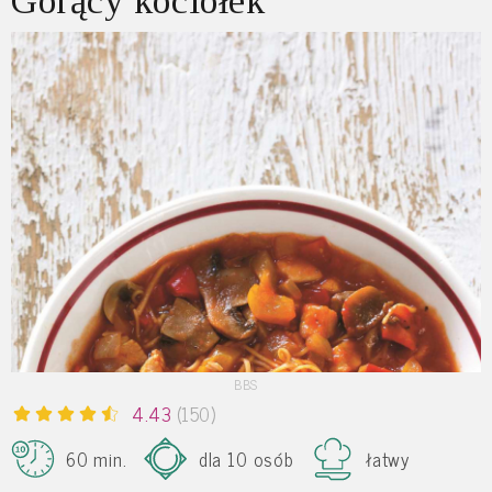
Gorący kociołek
BBS
4.43
(150)
60 min.
dla 10 osób
łatwy