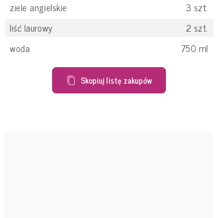
ziele angielskie
3
szt.
liść laurowy
2
szt.
woda
750
ml
Skopiuj listę zakupów