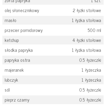
żółta papryka
1
szt.
olej słonecznikowy
2
łyżki stołowe
masło
1
łyżka stołowa
przecier pomidorowy
500
ml
ketchup
4
łyżki stołowe
słodka papryka
1
łyżka stołowa
papryka ostra
0.5
łyżeczki
majeranek
1
łyżeczka
lubczyk
1
łyżeczka
sól
0.5
łyżeczki
pieprz czarny
0.5
łyżeczki