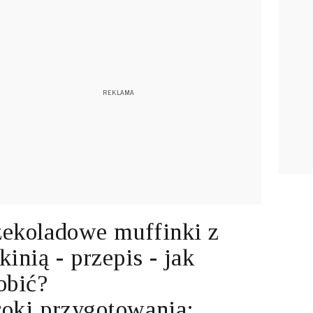
ekoladowe muffinki z
kinią - przepis - jak
obić?
oki przygotowania: