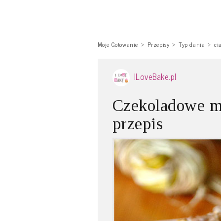
Moje Gotowanie
Przepisy
Typ dania
ci
ILoveBake.pl
Czekoladowe mu
przepis