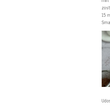
zost
15 m
Smac
Udos