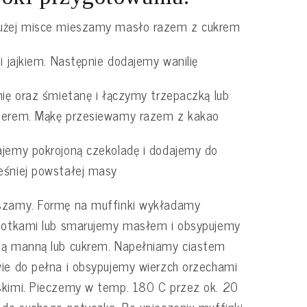
użej misce mieszamy masło razem z cukrem
 i jajkiem. Następnie dodajemy wanilię
nię oraz śmietanę i łączymy trzepaczką lub
serem. Mąkę przesiewamy razem z kakao
jemy pokrojoną czekoladę i dodajemy do
śniej powstałej masy
szamy. Formę na muffinki wykładamy
lotkami lub smarujemy masłem i obsypujemy
zą manną lub cukrem. Napełniamy ciastem
ie do pełna i obsypujemy wierzch orzechami
kimi. Pieczemy w temp. 180 C przez ok. 20
 do suchego patyczka. Po upieczeniu muffinki