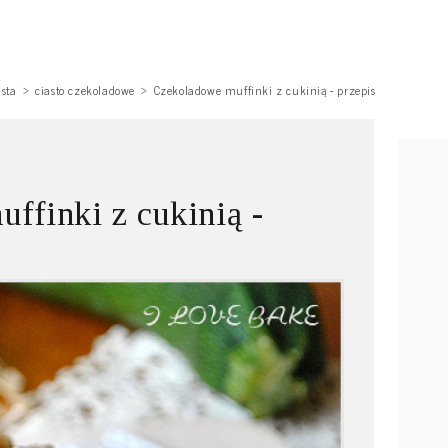
asta
ciasto czekoladowe
Czekoladowe muffinki z cukinią - przepis
ffinki z cukinią -