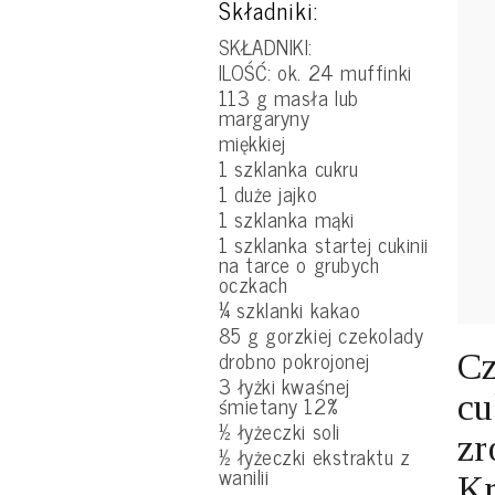
Składniki:
SKŁADNIKI:
ILOŚĆ: ok. 24 muffinki
113 g masła lub
margaryny
miękkiej
1 szklanka cukru
1 duże jajko
1 szklanka mąki
1 szklanka startej cukinii
na tarce o grubych
oczkach
¼ szklanki kakao
85 g gorzkiej czekolady
drobno pokrojonej
Cz
3 łyżki kwaśnej
cu
śmietany 12%
½ łyżeczki soli
zr
½ łyżeczki ekstraktu z
wanilii
Kr