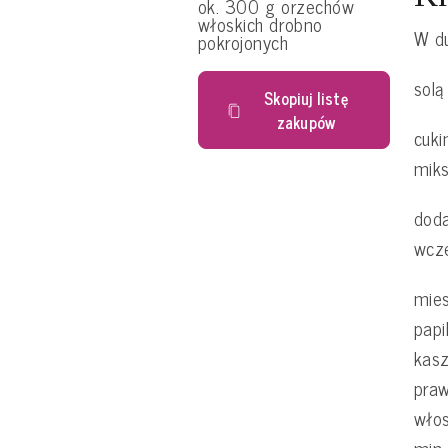
ok. 300 g orzechów
włoskich drobno
W d
pokrojonych
solą
Skopiuj listę
zakupów
cuki
mik
doda
wcze
mie
papi
kas
praw
włos
min.