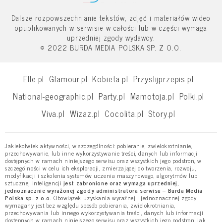
Dalsze rozpowszechnianie tekstów, zdjęć i materiałów wideo
opublikowanych w serwisie w całości lub w części wymaga
uprzedniej zgody wydawcy.
© 2022 BURDA MEDIA POLSKA SP. Z O.O.
Elle.pl
Glamour.pl
Kobieta.pl
Przyslijprzepis.pl
National-geographic.pl
Party.pl
Mamotoja.pl
Polki.pl
Viva.pl
Wizaz.pl
Cocolita.pl
Story.pl
Jakiekolwiek aktywności, w szczególności: pobieranie, zwielokrotnianie,
przechowywanie, lub inne wykorzystywanie treści, danych lub informacji
dostępnych w ramach niniejszego serwisu oraz wszystkich jego podstron, w
szczególności w celu ich eksploracji, zmierzającej do tworzenia, rozwoju,
modyfikacji i szkolenia systemów uczenia maszynowego, algorytmów lub
sztucznej inteligencji
jest zabronione oraz wymaga uprzedniej,
jednoznacznie wyrażonej zgody administratora serwisu – Burda Media
Polska sp. z o.o.
Obowiązek uzyskania wyraźnej i jednoznacznej zgody
wymagany jest bez względu sposób pobierania, zwielokrotniania,
przechowywania lub innego wykorzystywania treści, danych lub informacji
dostępnych w ramach niniejszego serwisu oraz wszystkich jego podstron, jak