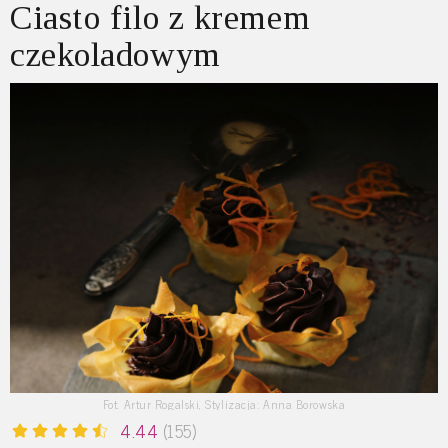
Ciasto filo z kremem
czekoladowym
Fot. Artur Rogalski, Stylizacja: Anna Borowska
4.44
(155)