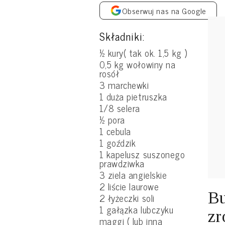
Obserwuj nas na Google
Składniki:
½ kury( tak ok. 1,5 kg )
0,5 kg wołowiny na
rosół
3 marchewki
1 duża pietruszka
1/8 selera
½ pora
1 cebula
1 goździk
1 kapelusz suszonego
prawdziwka
3 ziela angielskie
2 liście laurowe
Bu
2 łyżeczki soli
1 gałązka lubczyku
zr
maggi ( lub inna