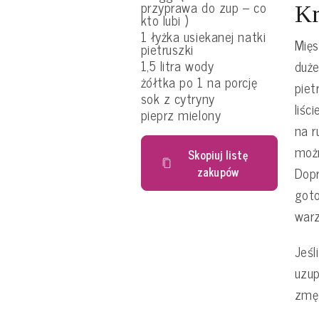
przyprawa do zup – co
Kr
kto lubi )
1 łyżka usiekanej natki
Mięs
pietruszki
1,5 litra wody
duże
żółtka po 1 na porcję
piet
sok z cytryny
liśc
pieprz mielony
na r
możn
Skopiuj listę
zakupów
Dopr
goto
warz
Jeśl
uzup
zmęt