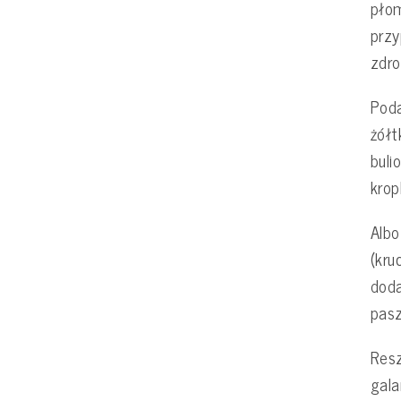
pło
przy
zdro
Poda
żółt
buli
krop
Albo
(kru
doda
pasz
Resz
gala