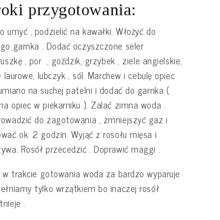
oki przygotowania:
o umyć , podzielić na kawałki. Włożyć do
go garnka . Dodać oczyszczone seler
ruszkę , por , goździk, grzybek , ziele angielskie,
ie laurowe, lubczyk , sól. Marchew i cebulę opiec
umiano na suchej patelni i dodać do garnka (
a opiec w piekarniku ). Zalać zimna woda .
owadzić do zagotowania , zmniejszyć gaz i
wać ok. 2 godzin. Wyjąć z rosołu mięsa i
ywa. Rosół przecedzić . Doprawić maggi .
i w trakcie gotowania woda za bardzo wyparuje
ełniamy tylko wrzątkiem bo inaczej rosół
nieje .