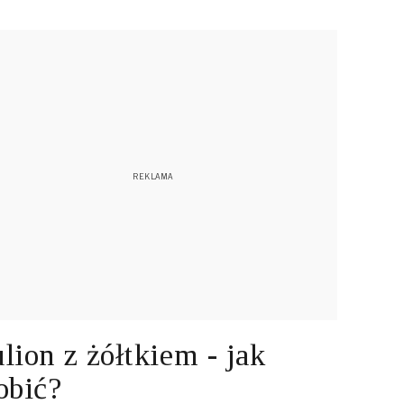
lion z żółtkiem - jak
obić?