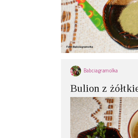
Babciagramolka
Bulion z żółtk