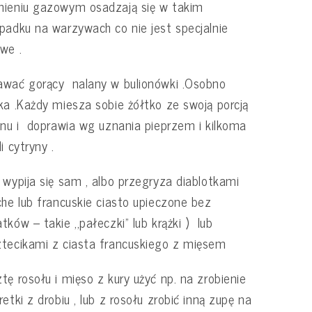
mieniu gazowym osadzają się w takim
padku na warzywach co nie jest specjalnie
we .
wać gorący nalany w bulionówki .Osobno
ka .Każdy miesza sobie żółtko ze swoją porcją
onu i doprawia wg uznania pieprzem i kilkoma
li cytryny .
 wypija się sam , albo przegryza diablotkami
che lub francuskie ciasto upieczone bez
tków – takie ,,pałeczki” lub krążki ) lub
tecikami z ciasta francuskiego z mięsem
tę rosołu i mięso z kury użyć np. na zrobienie
retki z drobiu , lub z rosołu zrobić inną zupę na