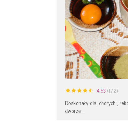
4.53
(172)
Doskonały dla, chorych , r
dworze .