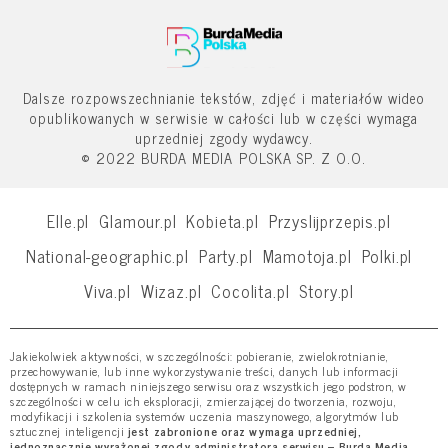
Dalsze rozpowszechnianie tekstów, zdjęć i materiałów wideo
opublikowanych w serwisie w całości lub w części wymaga
uprzedniej zgody wydawcy.
© 2022 BURDA MEDIA POLSKA SP. Z O.O.
Elle.pl
Glamour.pl
Kobieta.pl
Przyslijprzepis.pl
National-geographic.pl
Party.pl
Mamotoja.pl
Polki.pl
Viva.pl
Wizaz.pl
Cocolita.pl
Story.pl
Jakiekolwiek aktywności, w szczególności: pobieranie, zwielokrotnianie,
przechowywanie, lub inne wykorzystywanie treści, danych lub informacji
dostępnych w ramach niniejszego serwisu oraz wszystkich jego podstron, w
szczególności w celu ich eksploracji, zmierzającej do tworzenia, rozwoju,
modyfikacji i szkolenia systemów uczenia maszynowego, algorytmów lub
sztucznej inteligencji
jest zabronione oraz wymaga uprzedniej,
jednoznacznie wyrażonej zgody administratora serwisu – Burda Media