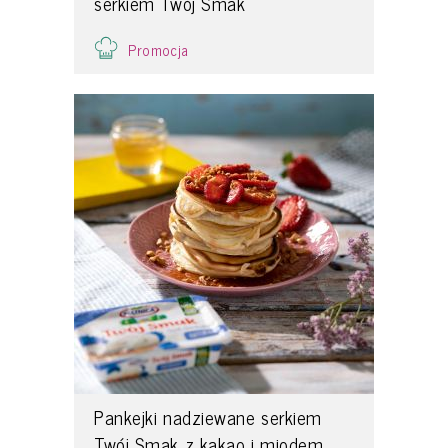
serkiem Twój Smak
Promocja
Pankejki nadziewane serkiem
Twój Smak z kakao i miodem