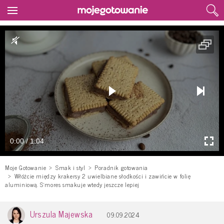
0:00 / 1:04
Moje Gotowanie
Smak i styl
Poradnik gotowania
Włóżcie między krakersy 2 uwielbiane słodkości i zawińcie w folię
aluminiową. S’mores smakuje wtedy jeszcze lepiej
Urszula Majewska
09.09.2024