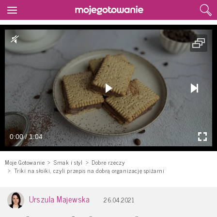
0:00 / 1:04
Moje Gotowanie
Smak i styl
Dobre rzeczy
Triki na słoiki, czyli przepis na dobrą organizację spiżarni
Urszula Majewska
26.04.2021