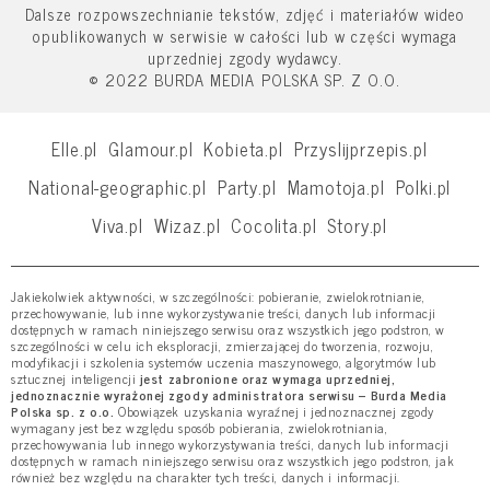
Dalsze rozpowszechnianie tekstów, zdjęć i materiałów wideo
opublikowanych w serwisie w całości lub w części wymaga
uprzedniej zgody wydawcy.
© 2022 BURDA MEDIA POLSKA SP. Z O.O.
Elle.pl
Glamour.pl
Kobieta.pl
Przyslijprzepis.pl
National-geographic.pl
Party.pl
Mamotoja.pl
Polki.pl
Viva.pl
Wizaz.pl
Cocolita.pl
Story.pl
Jakiekolwiek aktywności, w szczególności: pobieranie, zwielokrotnianie,
przechowywanie, lub inne wykorzystywanie treści, danych lub informacji
dostępnych w ramach niniejszego serwisu oraz wszystkich jego podstron, w
szczególności w celu ich eksploracji, zmierzającej do tworzenia, rozwoju,
modyfikacji i szkolenia systemów uczenia maszynowego, algorytmów lub
sztucznej inteligencji
jest zabronione oraz wymaga uprzedniej,
jednoznacznie wyrażonej zgody administratora serwisu – Burda Media
Polska sp. z o.o.
Obowiązek uzyskania wyraźnej i jednoznacznej zgody
wymagany jest bez względu sposób pobierania, zwielokrotniania,
przechowywania lub innego wykorzystywania treści, danych lub informacji
dostępnych w ramach niniejszego serwisu oraz wszystkich jego podstron, jak
również bez względu na charakter tych treści, danych i informacji.