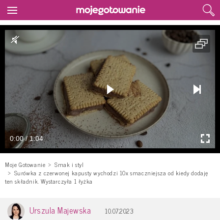
0:00 / 1:04
Moje Gotowanie
Smak i styl
Surówka z czerwonej kapusty wychodzi 10x smaczniejsza od kiedy dodaję
ten składnik. Wystarczyła 1 łyżka
Urszula Majewska
10.07.2023