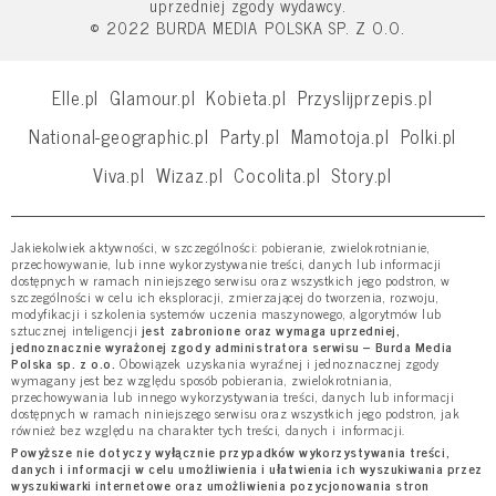
uprzedniej zgody wydawcy.
© 2022 BURDA MEDIA POLSKA SP. Z O.O.
Elle.pl
Glamour.pl
Kobieta.pl
Przyslijprzepis.pl
National-geographic.pl
Party.pl
Mamotoja.pl
Polki.pl
Viva.pl
Wizaz.pl
Cocolita.pl
Story.pl
Jakiekolwiek aktywności, w szczególności: pobieranie, zwielokrotnianie,
przechowywanie, lub inne wykorzystywanie treści, danych lub informacji
dostępnych w ramach niniejszego serwisu oraz wszystkich jego podstron, w
szczególności w celu ich eksploracji, zmierzającej do tworzenia, rozwoju,
modyfikacji i szkolenia systemów uczenia maszynowego, algorytmów lub
sztucznej inteligencji
jest zabronione oraz wymaga uprzedniej,
jednoznacznie wyrażonej zgody administratora serwisu – Burda Media
Polska sp. z o.o.
Obowiązek uzyskania wyraźnej i jednoznacznej zgody
wymagany jest bez względu sposób pobierania, zwielokrotniania,
przechowywania lub innego wykorzystywania treści, danych lub informacji
dostępnych w ramach niniejszego serwisu oraz wszystkich jego podstron, jak
również bez względu na charakter tych treści, danych i informacji.
Powyższe nie dotyczy wyłącznie przypadków wykorzystywania treści,
danych i informacji w celu umożliwienia i ułatwienia ich wyszukiwania przez
wyszukiwarki internetowe oraz umożliwienia pozycjonowania stron