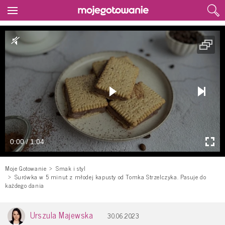
0:00 / 1:04
Moje Gotowanie
Smak i styl
Surówka w 5 minut z młodej kapusty od Tomka Strzelczyka. Pasuje do
każdego dania
Urszula Majewska
30.06.2023