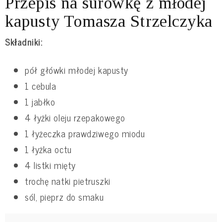
Przepis na surówkę z młodej
kapusty Tomasza Strzelczyka
Składniki:
pół główki młodej kapusty
1 cebula
1 jabłko
4 łyżki oleju rzepakowego
1 łyżeczka prawdziwego miodu
1 łyżka octu
4 listki mięty
trochę natki pietruszki
sól, pieprz do smaku