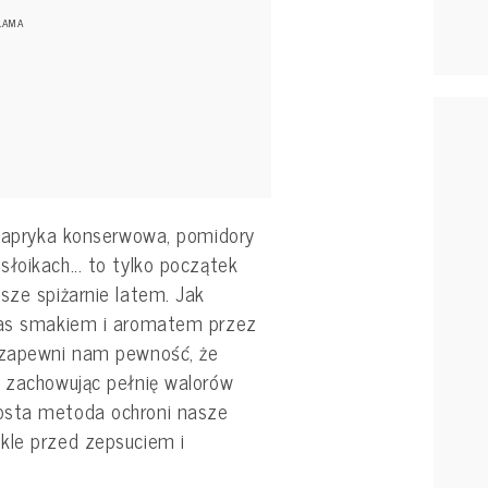
 papryka konserwowa, pomidory
łoikach... to tylko początek
sze spiżarnie latem. Jak
 nas smakiem i aromatem przez
w zapewni nam pewność, że
, zachowując pełnię walorów
osta metoda ochroni nasze
kle przed zepsuciem i