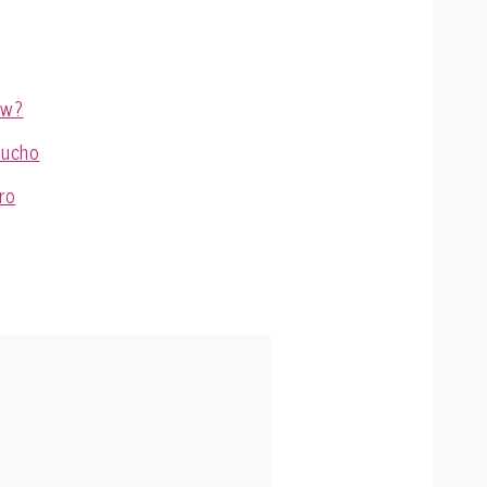
ów?
sucho
ro