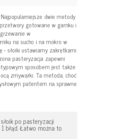
 Najpopularniejsze dwie metody
i przetwory gotowane w garnku i
odgrzewanie w
arniku na sucho i na mokro w
ę - słoiki ustawiamy zakrętkami
zona pasteryzacja zapewni
nietypowym sposobem jest także
ocą zmywarki. Ta metoda, choć
omysłowym patentem na sprawne
słoik po pasteryzacji
ie 1 błąd. Łatwo można to