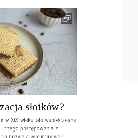
yzacja słoików?
r w XIX wieku, ale współczesne
e innego postępowania z
cja pozwala wyeliminować