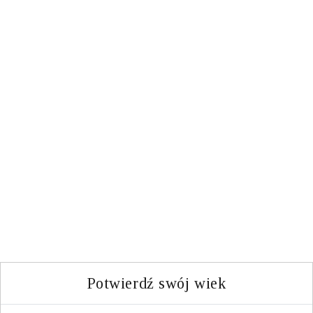
Nalewka z aronii na
spirytusie z liśćmi wiśni
2 kg aronii
Potwierdź swój wiek
300 sztuk liści wiśni