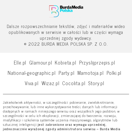
Dalsze rozpowszechnianie tekstów, zdjęć i materiałów wideo
opublikowanych w serwisie w całości lub w części wymaga
uprzedniej zgody wydawcy.
© 2022 BURDA MEDIA POLSKA SP. Z O.O.
Elle.pl
Glamour.pl
Kobieta.pl
Przyslijprzepis.pl
National-geographic.pl
Party.pl
Mamotoja.pl
Polki.pl
Viva.pl
Wizaz.pl
Cocolita.pl
Story.pl
Jakiekolwiek aktywności, w szczególności: pobieranie, zwielokrotnianie,
przechowywanie, lub inne wykorzystywanie treści, danych lub informacji
dostępnych w ramach niniejszego serwisu oraz wszystkich jego podstron, w
szczególności w celu ich eksploracji, zmierzającej do tworzenia, rozwoju,
modyfikacji i szkolenia systemów uczenia maszynowego, algorytmów lub
sztucznej inteligencji
jest zabronione oraz wymaga uprzedniej,
jednoznacznie wyrażonej zgody administratora serwisu – Burda Media