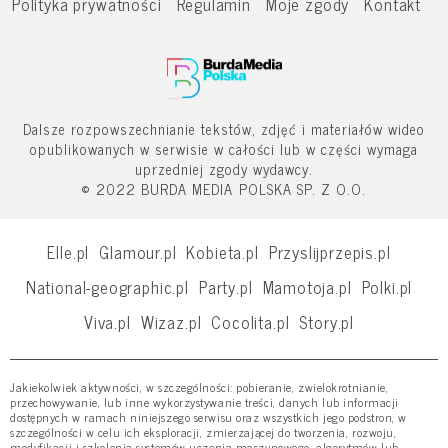
Polityka prywatności
Regulamin
Moje zgody
Kontakt
Dalsze rozpowszechnianie tekstów, zdjęć i materiałów wideo
opublikowanych w serwisie w całości lub w części wymaga
uprzedniej zgody wydawcy.
© 2022 BURDA MEDIA POLSKA SP. Z O.O.
Elle.pl
Glamour.pl
Kobieta.pl
Przyslijprzepis.pl
National-geographic.pl
Party.pl
Mamotoja.pl
Polki.pl
Viva.pl
Wizaz.pl
Cocolita.pl
Story.pl
Jakiekolwiek aktywności, w szczególności: pobieranie, zwielokrotnianie,
przechowywanie, lub inne wykorzystywanie treści, danych lub informacji
dostępnych w ramach niniejszego serwisu oraz wszystkich jego podstron, w
szczególności w celu ich eksploracji, zmierzającej do tworzenia, rozwoju,
modyfikacji i szkolenia systemów uczenia maszynowego, algorytmów lub