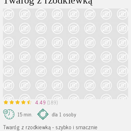
Twaróg z rzodkiewką
4.49
(189)
15 min.
dla 1 osoby
Twaróg z rzodkiewką - szybko i smacznie