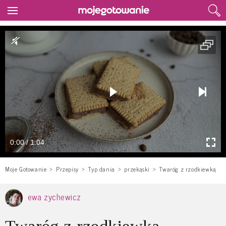
0:00 / 1:04
Moje Gotowanie
Przepisy
Typ dania
przekąski
Twaróg z rzodkiewką
ewa zychewicz