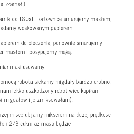
ie złamał:)
arnik do 180st. Tortownice smarujemy masłem,
ładamy woskowanym papierem
papierem do pieczenia, ponownie smarujemy
ier masłem i posypujemy mąką.
miar maki usuwamy.
pomocą robota siekamy migdały bardzo drobno.
 mam lekko uszkodzony robot wiec kupiłam
ki migdałow i je zmiksowałam).
zej misce ubijamy mikserem na duzej prędkosci
o i 2/3 cukru az masa będzie