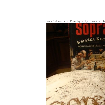
Moje Gotowanie
Przepisy
Typ dania
ci