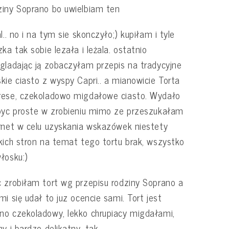
iny Soprano bo uwielbiam ten
al.. no i na tym sie skonczyło;) kupiłam i tyle
zka tak sobie lezała i leżala. ostatnio
gladając ją zobaczyłam przepis na tradycyjne
kie ciasto z wyspy Capri.. a mianowicie Torta
rese, czekoladowo migdałowe ciasto. Wydało
byc proste w zrobieniu mimo ze przeszukałam
rnet w celu uzyskania wskazówek niestety
kich stron na temat tego tortu brak, wszystko
łosku:)
 zrobiłam tort wg przepisu rodziny Soprano a
mi się udał to juz ocencie sami. Tort jest
o czekoladowy, lekko chrupiacy migdałami,
hy i bardzo delikatny. tak