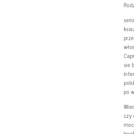
Rodz
seri
ksia
prze
włos
Cap
sie 
inte
pols
po w
Wiec
czy 
mocn
kruc