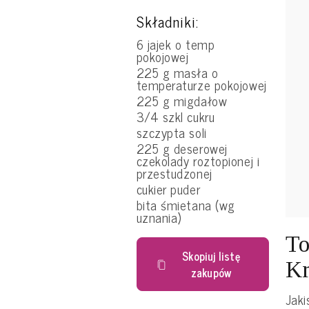
Składniki:
6 jajek o temp
pokojowej
225 g masła o
temperaturze pokojowej
225 g migdałow
3/4 szkl cukru
szczypta soli
225 g deserowej
czekolady roztopionej i
przestudzonej
cukier puder
bita śmietana (wg
uznania)
To
Skopiuj listę
Kr
zakupów
Jaki