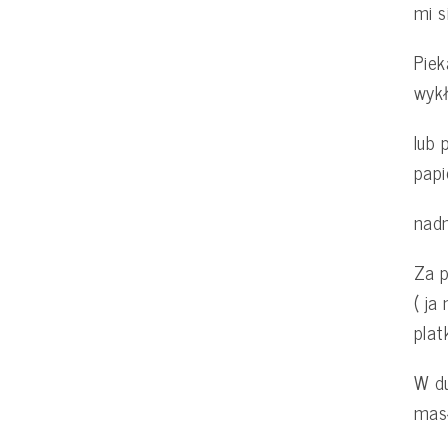
mi s
Piek
wyk
lub 
pap
nad
Za 
( ja
plat
W du
masł