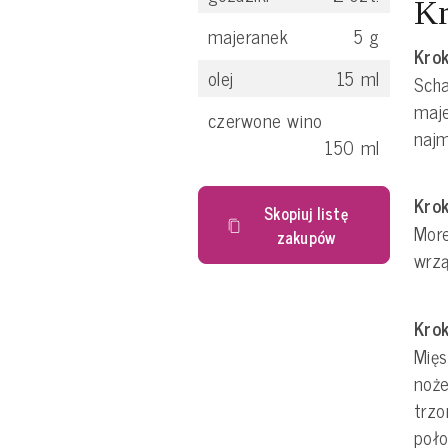
Kr
majeranek
5
g
Krok
olej
15
ml
Scha
maj
czerwone wino
najm
150
ml
Krok
Skopiuj listę
More
zakupów
wrz
Krok
Mię
noże
trzo
poło