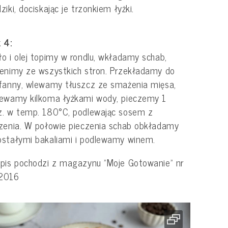
ziki, dociskając je trzonkiem łyżki.
 4:
o i olej topimy w rondlu, wkładamy schab,
enimy ze wszystkich stron. Przekładamy do
fanny, wlewamy tłuszcz ze smażenia mięsa,
lewamy kilkoma łyżkami wody, pieczemy 1
z. w temp. 180°C, podlewając sosem z
zenia. W połowie pieczenia schab obkładamy
stałymi bakaliami i podlewamy winem.
pis pochodzi z magazynu "Moje Gotowanie" nr
2016