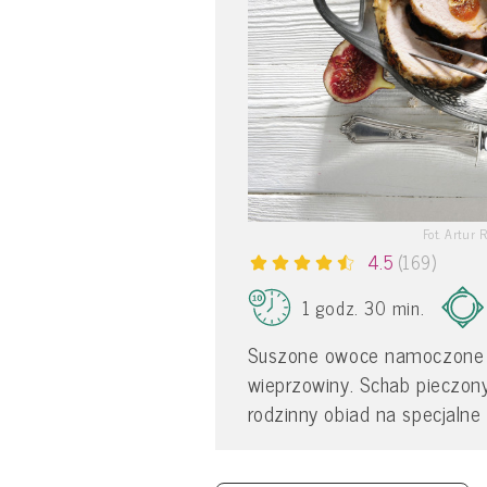
Fot. Artur 
4.5
(169)
1 godz. 30 min.
Suszone owoce namoczone 
wieprzowiny. Schab pieczo
rodzinny obiad na specjalne 