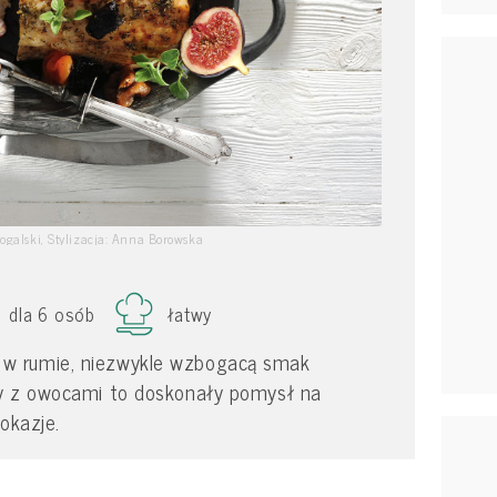
Rogalski, Stylizacja: Anna Borowska
dla 6 osób
łatwy
w rumie, niezwykle wzbogacą smak
ny z owocami to doskonały pomysł na
okazje.