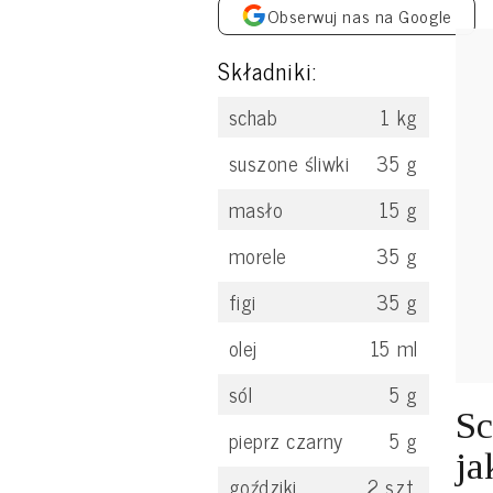
Obserwuj nas na Google
Składniki:
schab
1
kg
suszone śliwki
35
g
masło
15
g
morele
35
g
figi
35
g
olej
15
ml
sól
5
g
Sc
pieprz czarny
5
g
ja
goździki
2
szt.