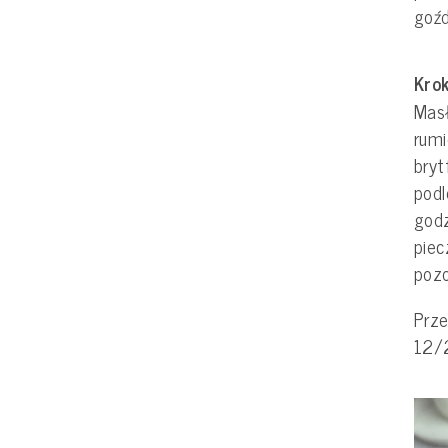
goźd
Krok
Masł
rumi
bryt
pod
god
piec
pozo
Prze
12/