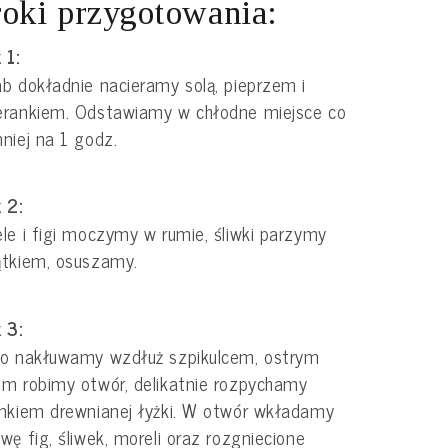
oki przygotowania:
 1:
b dokładnie nacieramy solą, pieprzem i
erankiem. Odstawiamy w chłodne miejsce co
niej na 1 godz.
 2:
le i figi moczymy w rumie, śliwki parzymy
ątkiem, osuszamy.
 3:
so nakłuwamy wzdłuż szpikulcem, ostrym
m robimy otwór, delikatnie rozpychamy
nkiem drewnianej łyżki. W otwór wkładamy
wę fig, śliwek, moreli oraz rozgniecione