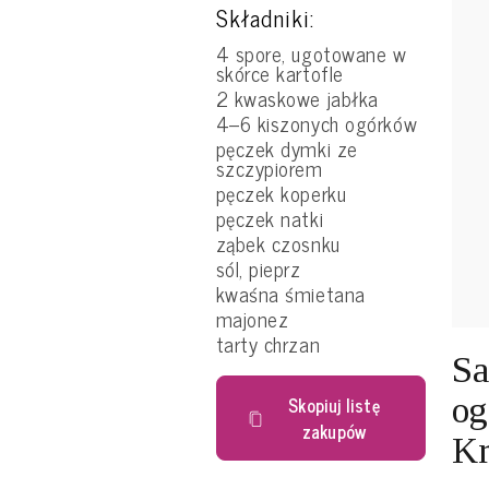
Składniki:
4 spore, ugotowane w
skórce kartofle
2 kwaskowe jabłka
4–6 kiszonych ogórków
pęczek dymki ze
szczypiorem
pęczek koperku
pęczek natki
ząbek czosnku
sól, pieprz
kwaśna śmietana
majonez
tarty chrzan
Sa
og
Skopiuj listę
zakupów
Kr