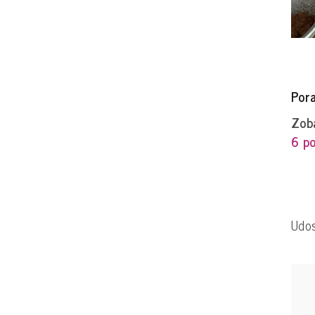
Por
Zoba
6 po
Udos