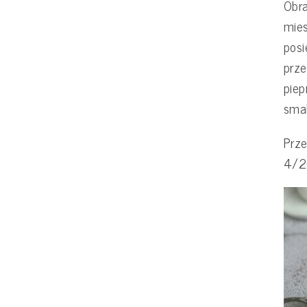
Obra
mie
posi
prze
pie
sma
Prze
4/2