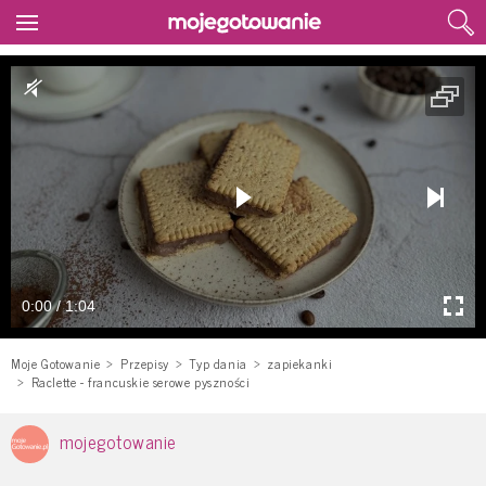
0:00 / 1:04
Moje Gotowanie
Przepisy
Typ dania
zapiekanki
Raclette - francuskie serowe pyszności
mojegotowanie