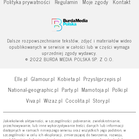
Polityka prywatności
Regulamin
Moje zgody
Kontakt
Dalsze rozpowszechnianie tekstów, zdjęć i materiałów wideo
opublikowanych w serwisie w całości lub w części wymaga
uprzedniej zgody wydawcy.
© 2022 BURDA MEDIA POLSKA SP. Z O.O.
Elle.pl
Glamour.pl
Kobieta.pl
Przyslijprzepis.pl
National-geographic.pl
Party.pl
Mamotoja.pl
Polki.pl
Viva.pl
Wizaz.pl
Cocolita.pl
Story.pl
Jakiekolwiek aktywności, w szczególności: pobieranie, zwielokrotnianie,
przechowywanie, lub inne wykorzystywanie treści, danych lub informacji
dostępnych w ramach niniejszego serwisu oraz wszystkich jego podstron, w
szczególności w celu ich eksploracji, zmierzającej do tworzenia, rozwoju,