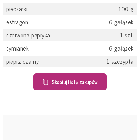
pieczarki
100
g
estragon
6
gałązek
czerwona papryka
1
szt.
tymianek
6
gałązek
pieprz czarny
1
szczypta
Skopiuj listę zakupów