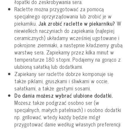
łopatki do zeskrobywania sera.
Raclette można przygotować za pomocą
specjalnego oprzyrządowania lub zrobić je w
piekarniku.
Jak zrobić raclette w piekarniku?
W
niewielkich naczyniach do zapiekania (najlepiej
ceramicznych) układamy wcześniej ugotowane i
pokrojone ziemniaki, a następnie kładziemy grubą
warstwę sera. Zapiekamy przez kilka minut w
temperaturze 180 stopni. Podajemy na gorąco z
ulubioną sałatką lub dodatkami.
Zapiekany ser raclette dobrze komponuje się
także piklami, gruszkami i śliwkami w occie,
sałatkami, a także gęstymi sosami.
Do dania możesz wybrać ulubione dodatki.
Możesz także podgrzać osobno ser (w
specjalnych, małych patelniach) i osobno dodatki
np. grillować, wtedy każdy będzie mógł
przygotować danie według własnych preferencji