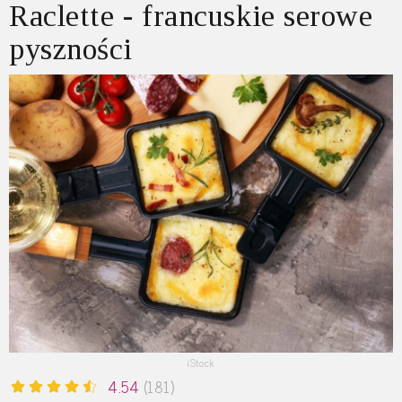
Raclette - francuskie serowe
pyszności
iStock
4.54
(181)