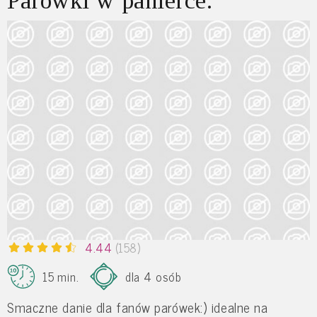
Parówki w panierce.
4.44
(158)
15 min.
dla 4 osób
Smaczne danie dla fanów parówek:) idealne na