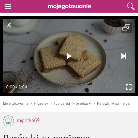
0:00 / 1:04
Moje Gotowanie
Przepisy
Typ dania
przekąski
Parówki w panierce.
migotka69