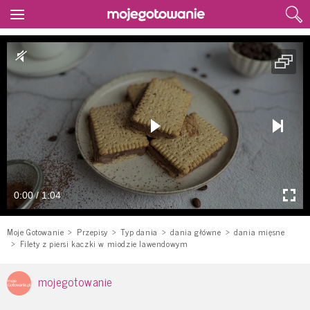
0:00 / 1:04
Moje Gotowanie
Przepisy
Typ dania
dania główne
dania mięsne
Filety z piersi kaczki w miodzie lawendowym
mojegotowanie