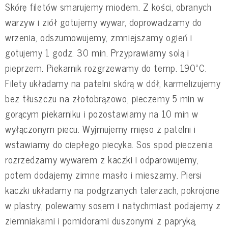
Skórę filetów smarujemy miodem. Z kości, obranych
warzyw i ziół gotujemy wywar, doprowadzamy do
wrzenia, odszumowujemy, zmniejszamy ogień i
gotujemy 1 godz. 30 min. Przyprawiamy solą i
pieprzem. Piekarnik rozgrzewamy do temp. 190ºC.
Filety układamy na patelni skórą w dół, karmelizujemy
bez tłuszczu na złotobrązowo, pieczemy 5 min w
gorącym piekarniku i pozostawiamy na 10 min w
wyłączonym piecu. Wyjmujemy mięso z patelni i
wstawiamy do ciepłego piecyka. Sos spod pieczenia
rozrzedzamy wywarem z kaczki i odparowujemy,
potem dodajemy zimne masło i mieszamy. Piersi
kaczki układamy na podgrzanych talerzach, pokrojone
w plastry, polewamy sosem i natychmiast podajemy z
ziemniakami i pomidorami duszonymi z papryką,