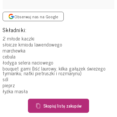
Obserwuj nas na Google
Składniki:
2 młode kaczki
słoicze kmiodu lawendowego
marchewka
cebula
łodyga selera naciowego
bouquet garni (liść laurowy, kilka gałązek świeżego
tymianku, natki pietruszki i rozmarynu)
sól
pieprz
łyżka masła
Skopiuj listę zakupów