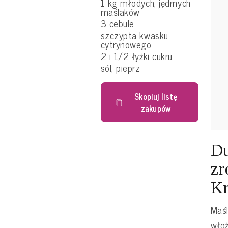
1 kg młodych, jędrnych
maślaków
3 cebule
szczypta kwasku
cytrynowego
2 i 1/2 łyżki cukru
sól, pieprz
Skopiuj listę
zakupów
Du
zr
Kr
Maśl
włoż