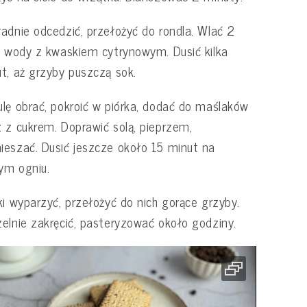
adnie odcedzić, przełożyć do rondla. Wlać 2
i wody z kwaskiem cytrynowym. Dusić kilka
t, aż grzyby puszczą sok.
lę obrać, pokroić w piórka, dodać do maślaków
 z cukrem. Doprawić solą, pieprzem,
eszać. Dusić jeszcze około 15 minut na
ym ogniu.
ki wyparzyć, przełożyć do nich gorące grzyby.
elnie zakręcić, pasteryzować około godziny.