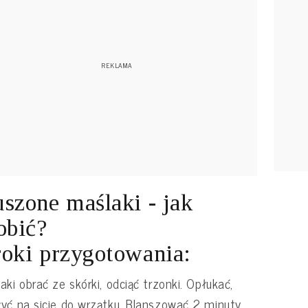
szone maślaki - jak
obić?
oki przygotowania:
aki obrać ze skórki, odciąć trzonki. Opłukać,
yć na sicie do wrzątku. Blanszować 2 minuty.