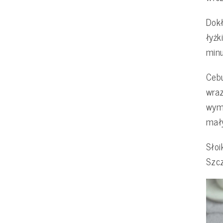
Dokł
łyżk
minu
Cebu
wraz
wymi
mał
Słoi
Szcz