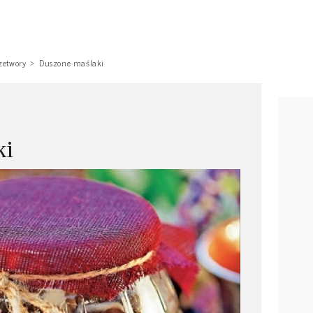
zetwory
Duszone maślaki
ki