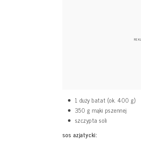
1 duży batat (ok. 400 g)
350 g mąki pszennej
szczypta soli
sos azjatycki: