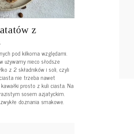
batatów z
m
znych pod kilkoma względami.
ów używamy nieco słodsze
lko z 2 składników i soli, czyli
 ciasta nie trzeba nawet
 kawałki prosto z kuli ciasta. Na
yrazistym sosem azjatyckim.
iezwykłe doznania smakowe.