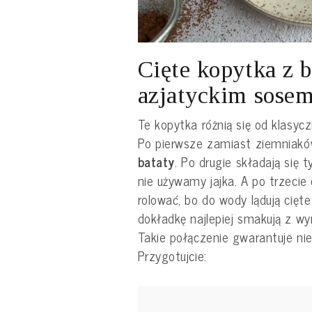
Cięte kopytka z 
azjatyckim sose
Te kopytka różnią się od klasyc
Po pierwsze zamiast ziemniak
bataty
. Po drugie składają się ty
nie używamy jajka. A po trzecie
rolować, bo do wody lądują cięte
dokładkę najlepiej smakują z w
Takie połączenie gwarantuje n
Przygotujcie: