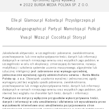
© 2022 BURDA MEDIA POLSKA SP. Z O.O.
Elle.pl
Glamour.pl
Kobieta.pl
Przyslijprzepis.pl
National-geographic.pl
Party.pl
Mamotoja.pl
Polki.pl
Viva.pl
Wizaz.pl
Cocolita.pl
Story.pl
Jakiekolwiek aktywności, w szczególności: pobieranie, zwielokrotnianie,
przechowywanie, lub inne wykorzystywanie treści, danych lub informacji
dostępnych w ramach niniejszego serwisu oraz wszystkich jego podstron, w
szczególności w celu ich eksploracji, zmierzającej do tworzenia, rozwoju,
modyfikacji i szkolenia systemów uczenia maszynowego, algorytmów lub
sztucznej inteligencji
jest zabronione oraz wymaga uprzedniej,
jednoznacznie wyrażonej zgody administratora serwisu – Burda Media
Polska sp. z o.o.
Obowiązek uzyskania wyraźnej i jednoznacznej zgody
wymagany jest bez względu sposób pobierania, zwielokrotniania,
przechowywania lub innego wykorzystywania treści, danych lub informacji
dostępnych w ramach niniejszego serwisu oraz wszystkich jego podstron, jak
również bez względu na charakter tych treści, danych i informacji.
Powyższe nie dotyczy wyłącznie przypadków wykorzystywania treści,
danych i informacji w celu umożliwienia i ułatwienia ich wyszukiwania przez
wyszukiwarki internetowe oraz umożliwienia pozycjonowania stron
internetowych zawierających serwisy internetowe w ramach indeksowania