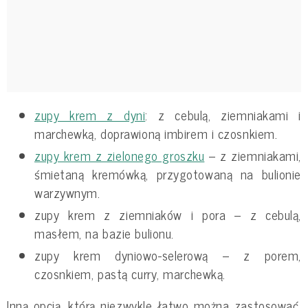
zupy krem z dyni
: z cebulą, ziemniakami i
marchewką, doprawioną imbirem i czosnkiem.
zupy krem z zielonego groszku
– z ziemniakami,
śmietaną kremówką, przygotowaną na bulionie
warzywnym.
zupy krem z ziemniaków i pora – z cebulą,
masłem, na bazie bulionu.
zupy krem dyniowo-selerową – z porem,
czosnkiem, pastą curry, marchewką.
Inną opcją, którą niezwykle łatwo można zastosować,