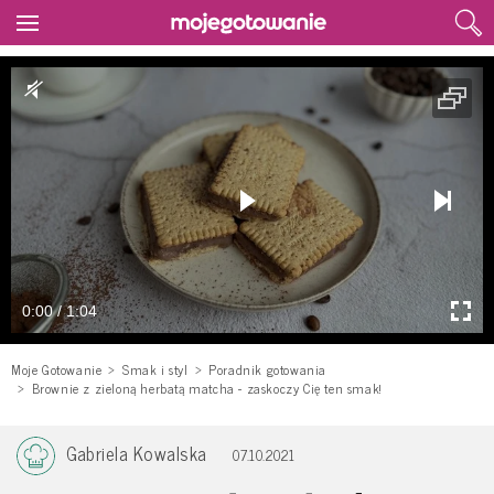
0:00 / 1:04
Moje Gotowanie
Smak i styl
Poradnik gotowania
Brownie z zieloną herbatą matcha - zaskoczy Cię ten smak!
Gabriela Kowalska
07.10.2021